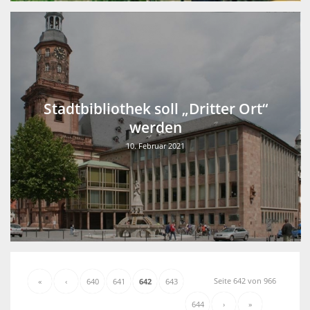
Stadtbibliothek soll „Dritter Ort“
werden
10. Februar 2021
Seite 642 von 966
«
‹
640
641
642
643
644
›
»