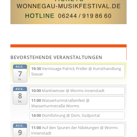
BEVORSTEHENDE VERANSTALTUNGEN
AUG.
19:30
Vernissage Patrick Preller
@ Kunsthandlung
7
Steuer
Fr.
AUG.
10:00
Marktwinzer
@ Worms Innenstadt
8
11:00
Wasserturmstraßenfest
@
Sa.
Wasserturmstraße Worms
14:00
Domführung
@ Dom, Südportal
AUG.
11:00
Auf den Spuren der Nibelungen
@ Worms
9
Innenstadt