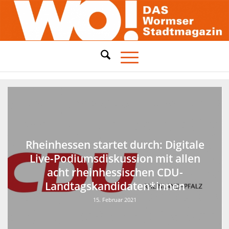
Rheinhessen startet durch: Digitale
Live-Podiumsdiskussion mit allen
acht rheinhessischen CDU-
Landtagskandidaten*innen
15. Februar 2021