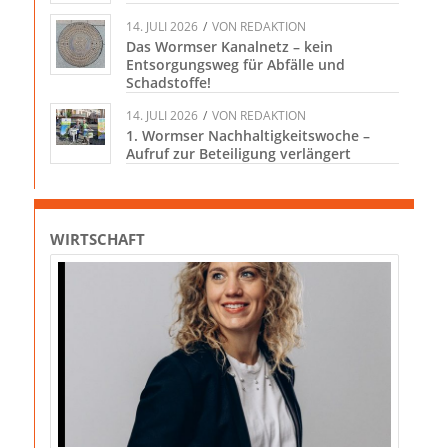
14. JULI 2026
/
VON
REDAKTION
Das Wormser Kanalnetz – kein
Entsorgungsweg für Abfälle und
Schadstoffe!
14. JULI 2026
/
VON
REDAKTION
1. Wormser Nachhaltigkeitswoche –
Aufruf zur Beteiligung verlängert
WIRTSCHAFT