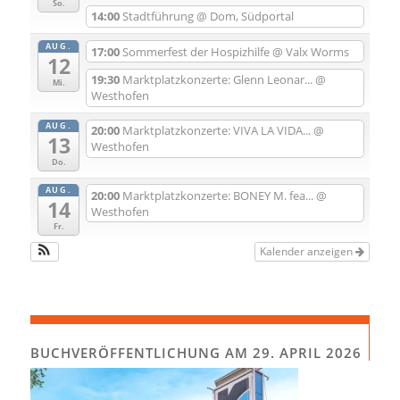
So.
14:00
Stadtführung
@ Dom, Südportal
AUG.
17:00
Sommerfest der Hospizhilfe
@ Valx Worms
12
19:30
Marktplatzkonzerte: Glenn Leonar...
@
Mi.
Westhofen
AUG.
20:00
Marktplatzkonzerte: VIVA LA VIDA...
@
13
Westhofen
Do.
AUG.
20:00
Marktplatzkonzerte: BONEY M. fea...
@
14
Westhofen
Fr.
Kalender anzeigen
BUCHVERÖFFENTLICHUNG AM 29. APRIL 2026