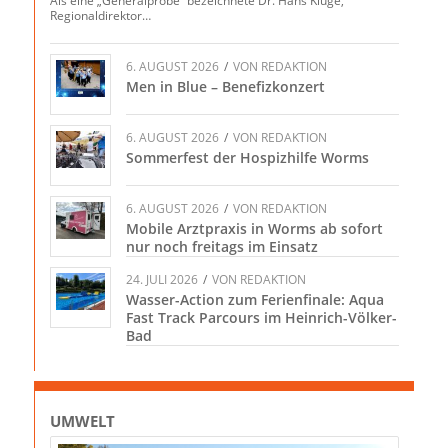
Als eine „Generalprobe“ bezeichnete Dr. Hans Kluge,
Regionaldirektor…
6. AUGUST 2026
/
VON
REDAKTION
Men in Blue – Benefizkonzert
6. AUGUST 2026
/
VON
REDAKTION
Sommerfest der Hospizhilfe Worms
6. AUGUST 2026
/
VON
REDAKTION
Mobile Arztpraxis in Worms ab sofort
nur noch freitags im Einsatz
24. JULI 2026
/
VON
REDAKTION
Wasser-Action zum Ferienfinale: Aqua
Fast Track Parcours im Heinrich-Völker-
Bad
UMWELT