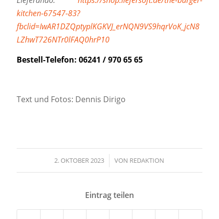
Lieferando:
https://shop.liefersoft.de/the-burger-
kitchen-67547-83?
fbclid=IwAR1DZQptyplKGKVJ_erNQN9VS9hqrVoK_jcN8
LZhwT726NTr0lFAQ0hrP10
Bestell-Telefon: 06241 / 970 65 65
Text und Fotos: Dennis Dirigo
2. OKTOBER 2023
/
VON
REDAKTION
Eintrag teilen