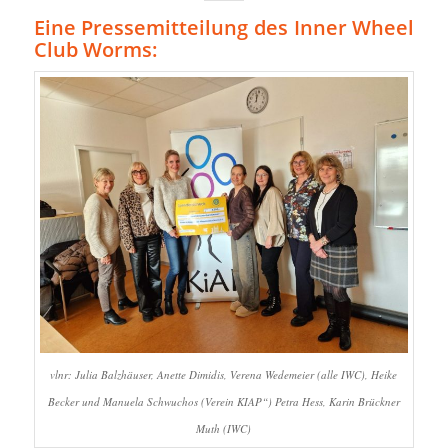
Eine Pressemitteilung des Inner Wheel
Club Worms:
vlnr: Julia Balzhäuser, Anette Dimidis, Verena Wedemeier (alle IWC), Heike
Becker und Manuela Schwuchos (Verein KIAP“) Petra Hess, Karin Brückner
Muth (IWC)