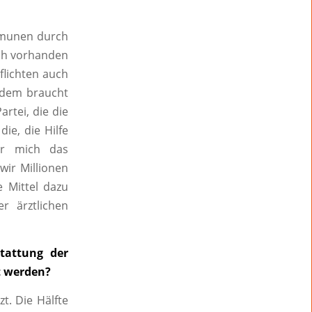
mmunen durch
ich vorhanden
flichten auch
Zudem braucht
rtei, die die
ie, die Hilfe
für mich das
ir Millionen
 Mittel dazu
r ärztlichen
tattung der
t werden?
t. Die Hälfte