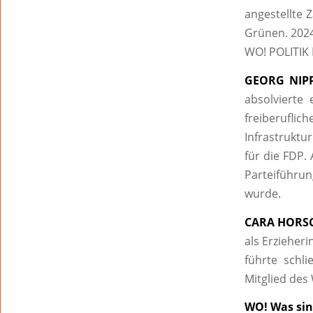
angestellte Z
Grünen. 2024
WO! POLITIK
GEORG NIPP
absolvierte
freiberuflic
Infrastruktur
für die FDP.
Parteiführu
wurde.
CARA HORSCH
als Erzieheri
führte schli
Mitglied des
WO! Was sind