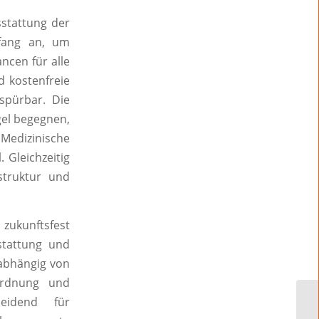
sstattung der
fang an, um
ncen für alle
 kostenfreie
 spürbar. Die
gel begegnen,
edizinische
 Gleichzeitig
struktur und
zukunftsfest
stattung und
nabhängig von
Ordnung und
heidend für