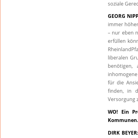
soziale Gere
GEORG NIPP
immer höhere
– nur eben n
erfüllen kön
RheinlandPfa
liberalen Gr
benötigen, 
inhomogene 
für die Ans
finden, in 
Versorgung z
WO! Ein Pr
Kommunen. W
DIRK BEYER