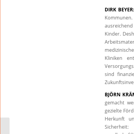
DIRK BEYER
Kommunen. 
ausreichend 
Kinder. Des
Arbeitsmater
medizinische
Kliniken e
Versorgungsz
sind finanz
Zukunftsinve
BJÖRN KRÄ
gemacht wer
gezielte För
Herkunft u
„Informiert
Sicherheit
miteinander“: Schutz