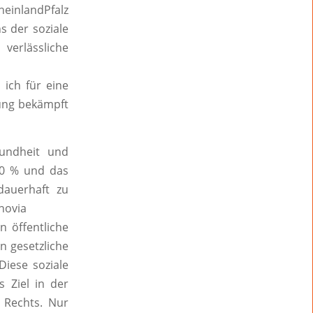
inlandPfalz
ns der soziale
erlässliche
 ich für eine
erung bekämpft
undheit und
40 % und das
dauerhaft zu
novia
n öffentliche
n gesetzliche
Diese soziale
s Ziel in der
 Rechts. Nur