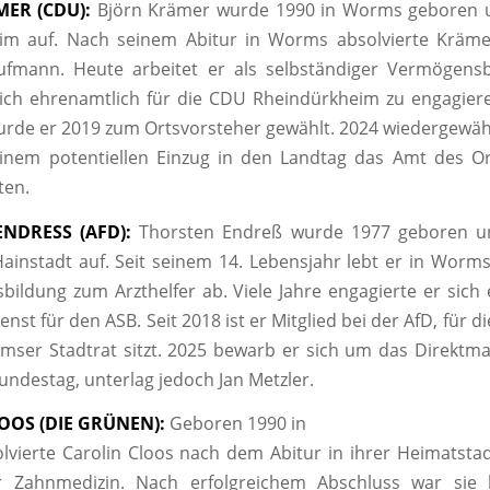
ER (CDU):
Björn Krämer wurde 1990 in Worms geboren 
im auf. Nach seinem Abitur in Worms absolvierte Kräme
fmann. Heute arbeitet er als selbständiger Vermögensb
ich ehrenamtlich für die CDU Rheindürkheim zu engagier
rde er 2019 zum Ortsvorsteher gewählt. 2024 wiedergewäh
inem potentiellen Einzug in den Landtag das Amt des Or
ten.
NDRESS (AFD):
Thorsten Endreß wurde 1977 geboren u
ainstadt auf. Seit seinem 14. Lebensjahr lebt er in Worm
sbildung zum Arzthelfer ab. Viele Jahre engagierte er sich
enst für den ASB. Seit 2018 ist er Mitglied bei der AfD, für di
ser Stadtrat sitzt. 2025 bewarb er sich um das Direktm
ndestag, unterlag jedoch Jan Metzler.
OOS (DIE GRÜNEN):
Geboren 1990 in
vierte Carolin Cloos nach dem Abitur in ihrer Heimatsta
 Zahnmedizin. Nach erfolgreichem Abschluss war sie 