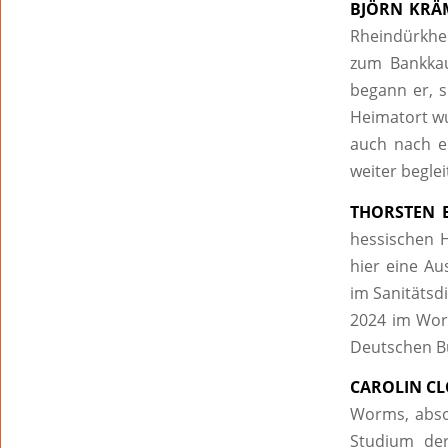
BJÖRN KRÄM
Rheindürkhe
zum Bankkau
begann er, s
Heimatort wu
auch nach e
weiter beglei
THORSTEN E
hessischen H
hier eine Au
im Sanitätsdi
2024 im Worm
Deutschen Bu
CAROLIN CL
Worms, absol
Studium der