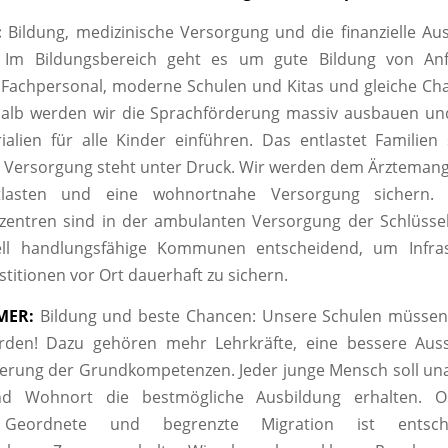
:
Bildung, medizinische Versorgung und die finanzielle Au
Im Bildungsbereich geht es um gute Bildung von An
Fachpersonal, moderne Schulen und Kitas und gleiche Cha
halb werden wir die Sprachförderung massiv ausbauen und
ialien für alle Kinder einführen. Das entlastet Familien
 Versorgung steht unter Druck. Wir werden dem Ärzteman
ntlasten und eine wohnortnahe Versorgung sichern. M
entren sind in der ambulanten Versorgung der Schlüssel.
iell handlungsfähige Kommunen entscheidend, um Infra
stitionen vor Ort dauerhaft zu sichern.
MER:
Bildung und beste Chancen: Unsere Schulen müssen 
den! Dazu gehören mehr Lehrkräfte, eine bessere Aus
derung der Grundkompetenzen. Jeder junge Mensch soll u
nd Wohnort die bestmögliche Ausbildung erhalten. 
: Geordnete und begrenzte Migration ist entsc