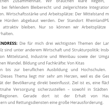
ftlichen Zusammenhalt. Wir brauchen klare Regeln, 
bei fehlendem Bleiberecht und zielgerichtete Integration
en. Wirtschaftsstärke und Arbeitsplätze: Der Mittelstand m
he Hürden abgebaut werden. Der Standort RheinlandPf
en attraktiv bleiben. Nur so können wir Arbeitsplätze
halten.
ENDRESS:
Die für mich drei wichtigsten Themen der Land
lz sind unter anderem Wirtschaft und Strukturpolitik: Ins
on Mittelstand, Industrie und Weinbau sowie der Um
en Wandel. Bildung und Fachkräfte: Von Kitas
n bis zur beruflichen Ausbildung und Hochschulen. 
 Dieses Thema liegt mir sehr am Herzen, weil es die Ge
ät der Bevölkerung direkt beeinflusst. Ziel ist es, eine fl
nahe Versorgung sicherzustellen – sowohl in Städten
 Regionen. Gerade dort ist der Erhalt von Haus
ern und Rettungsdiensten eine große Herausforderung.