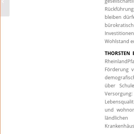
gesellscha
vor kriminellen
Rückführung 
Betrugsmaschen
bleiben dürf
bürokratisc
Investition
Wohlstand er
THORSTEN 
RheinlandPfa
Förderung v
demografisch
über Schule
Versorgung:
Lebensqualit
und wohnort
ländlichen
Krankenhäus