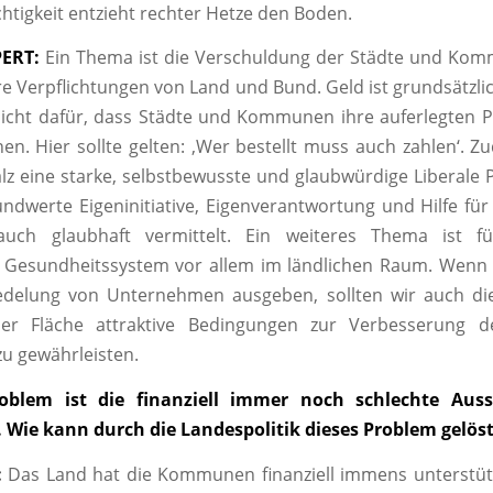
chtigkeit entzieht rechter Hetze den Boden.
ERT:
Ein Thema ist die Verschuldung der Städte und Ko
 Verpflichtungen von Land und Bund. Geld ist grundsätzl
icht dafür, dass Städte und Kommunen ihre auferlegten P
nen. Hier sollte gelten: ‚Wer bestellt muss auch zahlen‘. 
lz eine starke, selbstbewusste und glaubwürdige Liberale Pa
undwerte Eigeninitiative, Eigenverantwortung und Hilfe für d
auch glaubhaft vermittelt. Ein weiteres Thema ist 
Gesundheitssystem vor allem im ländlichen Raum. Wenn w
iedelung von Unternehmen ausgeben, sollten wir auch die
der Fläche attraktive Bedingungen zur Verbesserung de
u gewährleisten.
oblem ist die finanziell immer noch schlechte Auss
ie kann durch die Landespolitik dieses Problem gelös
:
Das Land hat die Kommunen finanziell immens unterstütz