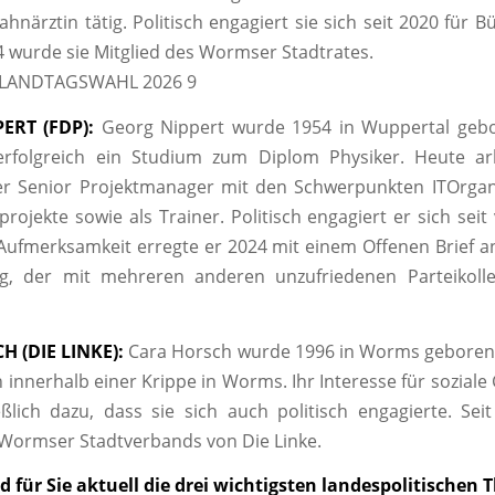
ahnärztin tätig. Politisch engagiert sie sich seit 2020 für 
 wurde sie Mitglied des Wormser Stadtrates.
 LANDTAGSWAHL 2026 9
ERT (FDP):
Georg Nippert wurde 1954 in Wuppertal gebo
 erfolgreich ein Studium zum Diplom Physiker. Heute arb
her Senior Projektmanager mit den Schwerpunkten ITOrga
projekte sowie als Trainer. Politisch engagiert er sich seit
 Aufmerksamkeit erregte er 2024 mit einem Offenen Brief an
ng, der mit mehreren anderen unzufriedenen Parteikolle
 (DIE LINKE):
Cara Horsch wurde 1996 in Worms geboren 
n innerhalb einer Krippe in Worms. Ihr Interesse für soziale
eßlich dazu, dass sie sich auch politisch engagierte. Seit
 Wormser Stadtverbands von Die Linke.
 für Sie aktuell die drei wichtigsten landespolitischen