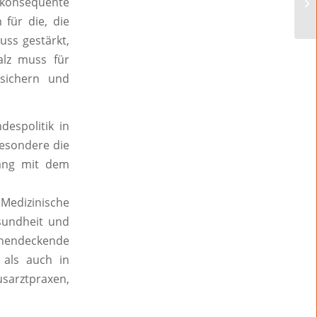
konsequente
 für die, die
uss gestärkt,
alz muss für
 sichern und
espolitik in
besondere die
gang mit dem
Medizinische
sundheit und
ächendeckende
 als auch in
arztpraxen,