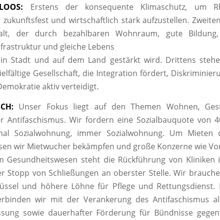
LOOS:
Erstens der konsequente Klimaschutz, um Rhe
 zukunftsfest und wirtschaftlich stark aufzustellen. Zweite
lt, der durch bezahlbaren Wohnraum, gute Bildung, v
nfrastruktur und gleiche Lebens
 in Stadt und auf dem Land gestärkt wird. Drittens stehe
elfältige Gesellschaft, die Integration fördert, Diskrimini
emokratie aktiv verteidigt.
CH:
Unser Fokus liegt auf den Themen Wohnen, Ges
r Antifaschismus. Wir fordern eine Sozialbauquote von 
nmal Sozialwohnung, immer Sozialwohnung. Um Mieten 
sen wir Mietwucher bekämpfen und große Konzerne wie Vo
m Gesundheitswesen steht die Rückführung von Kliniken i
 Stopp von Schließungen an oberster Stelle. Wir brauche
üssel und höhere Löhne für Pflege und Rettungsdienst. 
erbinden wir mit der Verankerung des Antifaschismus al
ssung sowie dauerhafter Förderung für Bündnisse gegen