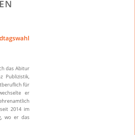
GEN
dtagswahl
h das Abitur
Publizistik,
tberuflich für
echselte er
ehrenamtlich
 seit 2014 im
g, wo er das