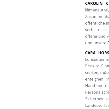
CAROLIN C
klimaneutral,
Zusammenha
öffentliche I
verhältnisse
offene und vi
und unsere D
CARA HORS
konsequente
Prinzip: Ei
senken, müs
enteignen. I
Hand und der
Personalschl
Sicherheit v
Landesverfa