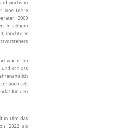
und wuchs in
r eine Lehre
erater. 2009
en. In seinem
lt, möchte er
tsvorstehers
nd wuchs im
s und schloss
 ehrenamtlich
e er auch seit
andat für den
dt in Ulm das
bis 2022 als