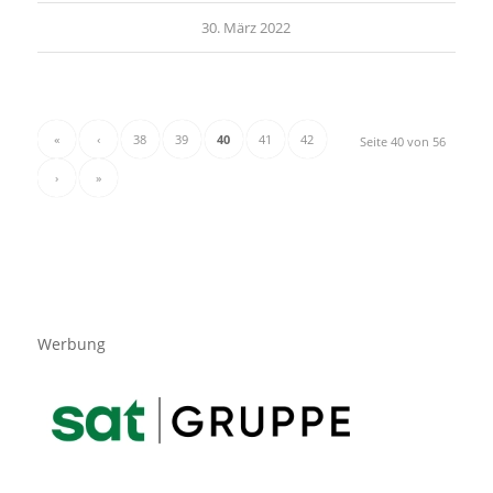
30. März 2022
«
‹
38
39
40
41
42
Seite 40 von 56
›
»
Werbung