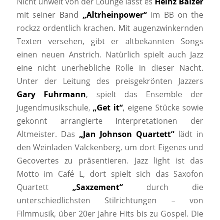
Nicht unweit von der Lounge lässt es
Heinz Balzer
mit seiner Band
„Altrheinpower“
im BB on the
rockzz ordentlich krachen. Mit augenzwinkernden
Texten versehen, gibt er altbekannten Songs
einen neuen Anstrich. Natürlich spielt auch Jazz
eine nicht unerhebliche Rolle in dieser Nacht.
Unter der Leitung des preisgekrönten Jazzers
Gary Fuhrmann
, spielt das Ensemble der
Jugendmusikschule,
„Get it“
, eigene Stücke sowie
gekonnt arrangierte Interpretationen der
Altmeister. Das
„Jan Johnson Quartett“
lädt in
den Weinladen Valckenberg, um dort Eigenes und
Gecovertes zu präsentieren. Jazz light ist das
Motto im Café L, dort spielt sich das Saxofon
Quartett
„Saxzement“
durch die
unterschiedlichsten Stilrichtungen – von
Filmmusik, über 20er Jahre Hits bis zu Gospel. Die