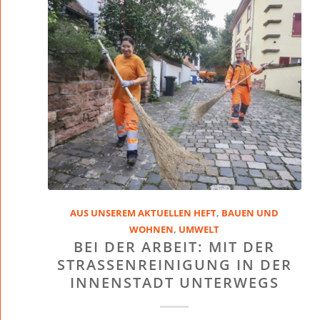
AUS UNSEREM AKTUELLEN HEFT
,
BAUEN UND
WOHNEN
,
UMWELT
BEI DER ARBEIT: MIT DER
STRASSENREINIGUNG IN DER I
NNENSTADT UNTERWEGS