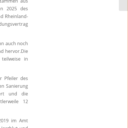
 stammen aus
en 2025 des
d Rheinland-
dungsvertrag
ann auch noch
d hervor.Die
teilweise in
r Pfeiler des
gen Sanierung
ert und die
lerweile 12
2019 im Amt