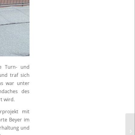
e Turn- und
nd traf sich
ns war unter
chdaches des
t wird.
rprojekt mit
ärte Beyer im
Erhaltung und