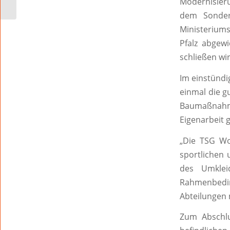
Modernisier
September
dem Sonder
Ministerium
Pfalz abgew
schließen wir
Im einstündi
einmal die 
Baumaßnahme
Eigenarbeit 
„Die TSG Wor
sportlichen 
des Umklei
Rahmenbedi
Abteilungen n
Zum Abschl