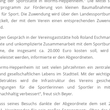
ung der Sportstätte in Worms-Heppenheim.“ Die Mittel
programm zur Förderung von kleinen Baumaßnahm
s für Sport. Die Zuwendung wird über den Landessportbun
ickelt, der mit dem Verein einen entsprechenden Zuwen
d.
gen Gespräch in der Vereinsgaststätte hob Roland Eschm
gute und unkomplizierte Zusammenarbeit mit dem Sportbun
, die insgesamt ca. 20.000 Euro kosten soll, wird 
geleistet werden, informierte er den Abgeordneten.
ms-Heppenheim ist seit vielen Jahrzehnten ein zentrale
und gesellschaftlichen Lebens im Stadtteil. Mit der wichti
detraktes wird die Infrastruktur des Vereins gesich
ngungen für die Sportlerinnen und Sportler in mitt
achhaltig verbessert“, freut sich Beyer.
uss seines Besuchs dankte der Abgeordnete dem seit 