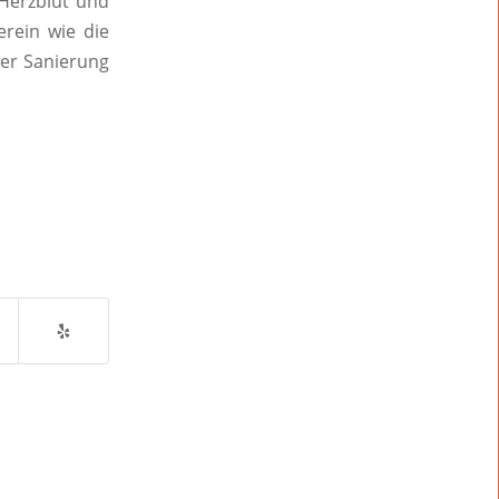
 Herzblut und
erein wie die
der Sanierung