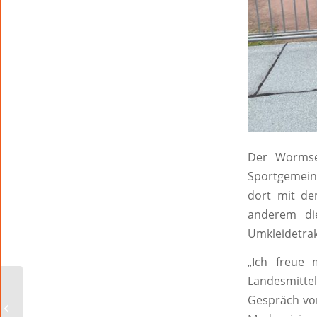
Der Wormse
Sportgemein
dort mit de
anderem die
Umkleidetrak
„Ich freue 
Landesmittel
„Bewegung im
Gespräch vor
Schlosspark“ am 24.