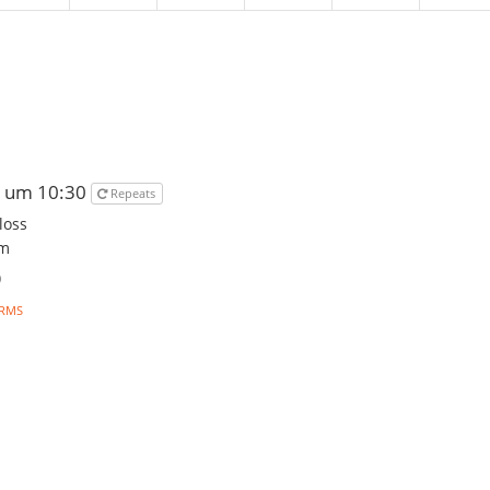
6 um 10:30
Repeats
loss
im
)
RMS