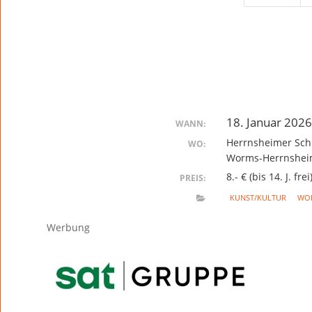
18. Januar 202
WANN:
Herrnsheimer Sch
WO:
Worms-Herrnshe
8.- € (bis 14. J. frei
PREIS:
KUNST/KULTUR
WO
Werbung