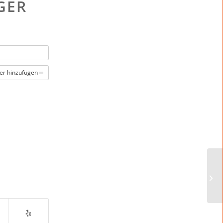
GER
er hinzufügen
We