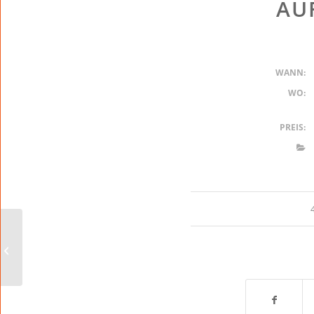
AU
WANN:
WO:
PREIS:
Felix Römer & Julian Heun