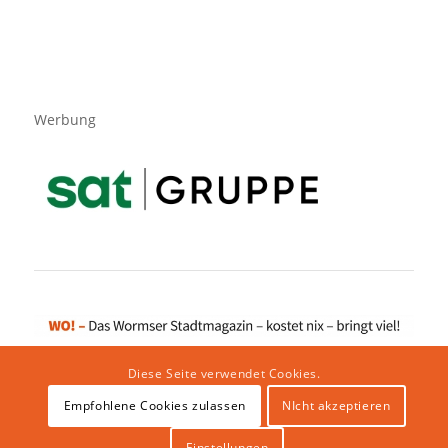
Werbung
Diese Seite verwendet Cookies.
Empfohlene Cookies zulassen
NIcht akzeptieren
Impressum
|
Datenschutzerklärung
|
Website von klicklabor.de
|
Webhosting & IT Infrastruktur
Einstellungen