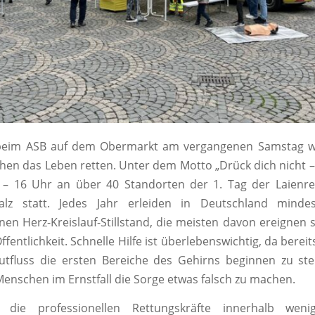
beim ASB auf dem Obermarkt am vergangenen Samstag wi
hen das Leben retten. Unter dem Motto „Drück dich nicht –
 – 16 Uhr an über 40 Standorten der 1. Tag der Laienre
falz statt. Jedes Jahr erleiden in Deutschland minde
en Herz-Kreislauf-Stillstand, die meisten davon ereignen 
ffentlichkeit. Schnelle Hilfe ist überlebenswichtig, da berei
utfluss die ersten Bereiche des Gehirns beginnen zu st
Menschen im Ernstfall die Sorge etwas falsch zu machen.
die professionellen Rettungskräfte innerhalb weni