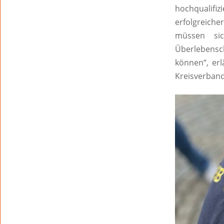
hochqualifi
erfolgreich
müssen sic
Überlebensc
können“, erl
Kreisverban