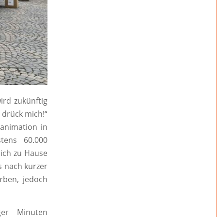
rd zukünftig
 drück mich!“
animation in
stens 60.000
sich zu Hause
ts nach kurzer
erben, jedoch
ger Minuten