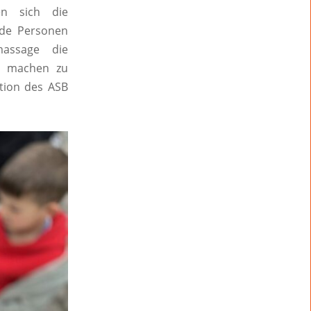
den sich die
nde Personen
massage die
ch machen zu
ation des ASB