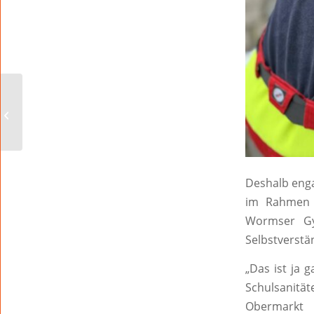
Das Spectaculum steht
in den Startlöchern
Deshalb enga
im Rahmen s
Wormser Gy
Selbstverstä
„Das ist ja 
Schulsanitä
Obermarkt 