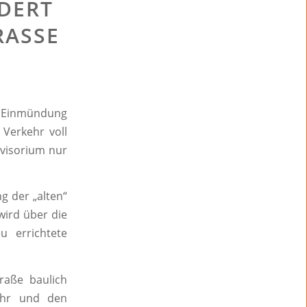
DERT
ASSE
r Einmündung
 Verkehr voll
ovisorium nur
g der „alten“
wird über die
 errichtete
raße baulich
kehr und den