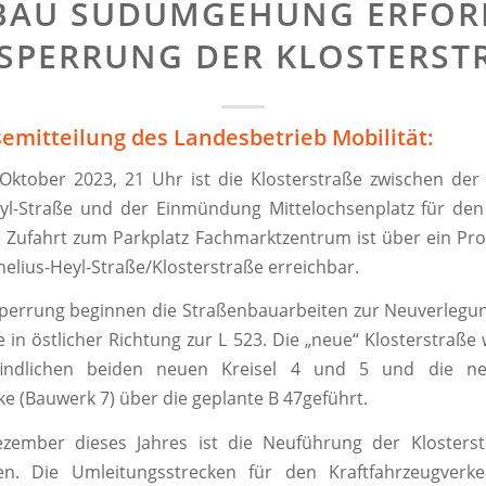
BAU SÜDUMGEHUNG ERFOR
SPERRUNG DER KLOSTERSTR
semitteilung des Landesbetrieb Mobilität:
Oktober 2023, 21 Uhr ist die Klosterstraße zwischen de
yl-Straße und der Einmündung Mittelochsenplatz für den
e Zufahrt zum Parkplatz Fachmarktzentrum ist über ein Pr
nelius-Heyl-Straße/Klosterstraße erreichbar.
sperrung beginnen die Straßenbauarbeiten zur Neuverlegun
e in östlicher Richtung zur L 523. Die „neue“ Klosterstraße 
indlichen beiden neuen Kreisel 4 und 5 und die neu
e (Bauwerk 7) über die geplante B 47geführt.
ezember dieses Jahres ist die Neuführung der Klosterst
en. Die Umleitungsstrecken für den Kraftfahrzeugver