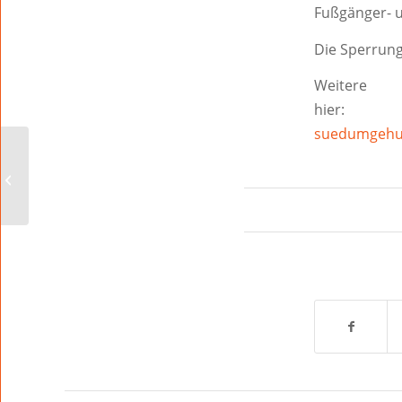
Fußgänger- u
Die Sperrun
Weitere
hie
suedumgehu
Nachruf: Eine Ära geht
zu Ende