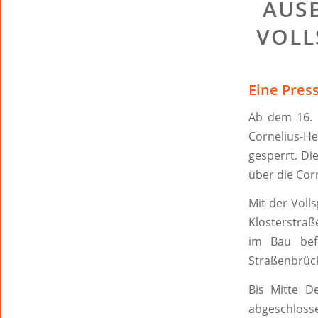
AUS
VOLL
Eine Pres
Ab dem 16. 
Cornelius-He
gesperrt. Di
über die Cor
Mit der Voll
Klosterstraß
im Bau bef
Straßenbrück
Bis Mitte D
abgeschloss