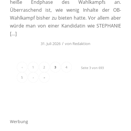
heiße Endphase des Wahlkampfs an.
Überraschend ist, wie wenig Inhalte der OB-
Wahlkampf bisher zu bieten hatte. Vor allem aber
würde man von einer Kandidatin wie STEPHANIE
[…]
/
31. Juli 2026
von
Redaktion
‹
1
2
3
4
Seite 3 von 693
5
›
»
Werbung