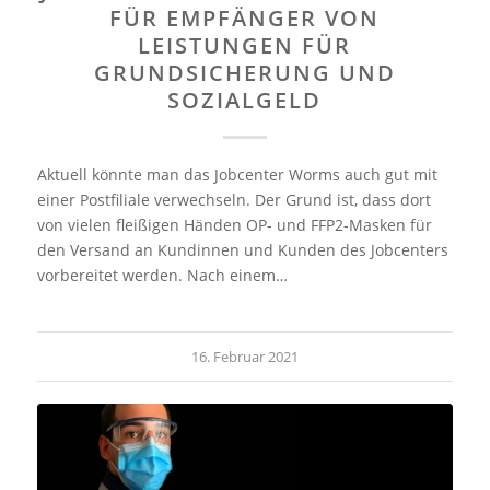
FÜR EMPFÄNGER VON
LEISTUNGEN FÜR
GRUNDSICHERUNG UND
SOZIALGELD
Aktuell könnte man das Jobcenter Worms auch gut mit
einer Postfiliale verwechseln. Der Grund ist, dass dort
von vielen fleißigen Händen OP- und FFP2-Masken für
den Versand an Kundinnen und Kunden des Jobcenters
vorbereitet werden. Nach einem…
16. Februar 2021