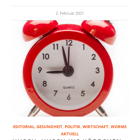
2. Februar 2021
EDITORIAL
,
GESUNDHEIT
,
POLITIK
,
WIRTSCHAFT
,
WORMS
AKTUELL