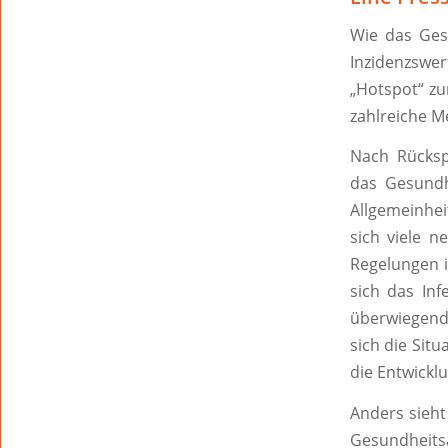
Wie das Ges
Inzidenzswe
„Hotspot“ z
zahlreiche M
Nach Rücksp
das Gesundh
Allgemeinhei
sich viele n
Regelungen i
sich das In
überwiegend
sich die Sit
die Entwickl
Anders sieht
Gesundheitsa