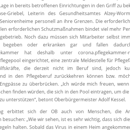
Lage in bereits betroffenen Einrichtungen in den Griff zu 
ase-Griebel, Leiterin des Gesundheitsamtes Alzey-Worms
 Seniorenheime personell an ihre Grenzen. Die erforderlic
allen erforderlichen Schutzmaßnahmen bindet viel mehr Per
egebetrieb. Noch dazu müssen sich Mitarbeiter selbst im
e begeben oder erkranken gar und fallen dadurc
gekammer hat deshalb unter corona.pflegekammer-r
Pflegepool eingerichtet, eine zentrale Meldestelle für Pfle
ilfskräfte, die derzeit nicht im Beruf sind, jedoch kur
nd in den Pflegeberuf zurückkehren können bzw. möc
 Engpässe zu überbrücken. „Ich würde mich freuen, wenn 
en finden würden, die sich in den Pool eintragen, um die
zu unterstützen“, betont Oberbürgermeister Adolf Kessel.
ung erbittet sich der OB auch von Menschen, die An
 besuchen: „Wie wir sehen, ist es sehr wichtig, dass sich di
egeln halten. Sobald das Virus in einem Heim angekommen