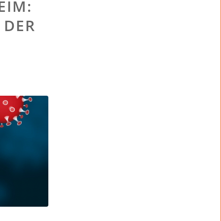
EIM:
 DER