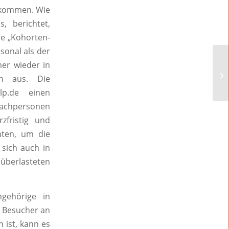
bekommen. Wie
, berichtet,
he „Kohorten-
sonal als der
mer wieder in
h aus. Die
lp.de einen
gefachpersonen
zfristig und
hten, um die
sich auch in
 überlasteten
gehörige in
e Besucher an
 ist, kann es