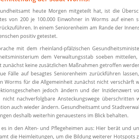
undheitsamt heute Morgen mitgeteilt hat, ist die Übersc
rtes von 200 je 100.000 Einwohner in Worms auf einen 
urückzuführen. In einem Seniorenheim am Rande der Innen
enschen positiv getestet.
rache mit dem rheinland-pfälzischen Gesundheitsminist
eitsministerium dem Verwaltungsstab soeben mitteilen, 
t zunächst keine zusätzlichen Maßnahmen getroffen werd
eue Fälle auf besagtes Seniorenheim zurückführen lasse
n Worms für die Allgemeinheit zunächst nicht verschärft w
fektionsgeschehen jedoch ändern und der Inzidenzwert v
 nicht nachverfolgbare Ansteckungswege überschritten 
uation auch wieder ändern. Gesundheitsamt und Stadtverw
ungen deshalb weiterhin genauestens im Blick behalten.
 es in den Alten- und Pflegeheimen aus: Hier berät und un
mt die Heimleitungen, um die Bildung weiterer Hotspots 