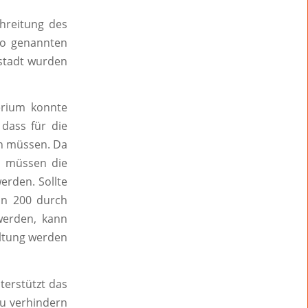
hreitung des
so genannten
stadt wurden
erium konnte
dass für die
en müssen. Da
n, müssen die
erden. Sollte
on 200 durch
werden, kann
altung werden
terstützt das
zu verhindern