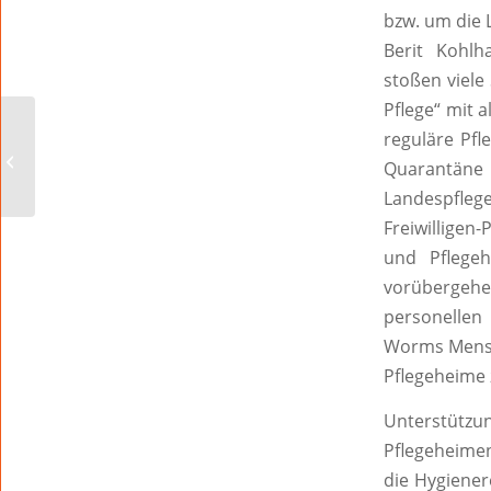
bzw. um die 
Berit Kohlh
stoßen viele
Pflege“ mit 
reguläre Pfl
SAGEN SIE MAL, HERR
Quarantän
BIMS?
Landespfle
Freiwilligen-
und Pflegeh
vorübergehe
personellen
Worms Mensch
Pflegeheime 
Unterstütz
Pflegeheimen
die Hygiener