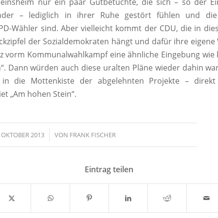
einsheim nur ein paar Gutbetuchte, die sich – so der Ei
der – lediglich in ihrer Ruhe gestört fühlen und d
SPD-Wähler sind. Aber vielleicht kommt der CDU, die in die
ckzipfel der Sozialdemokraten hängt und dafür ihre eigene
urz vorm Kommunalwahlkampf eine ähnliche Eingebung wie 
“. Dann würden auch diese uralten Pläne wieder dahin wa
 in die Mottenkiste der abgelehnten Projekte – dire
et „Am hohen Stein“.
. OKTOBER 2013
/
VON
FRANK FISCHER
Eintrag teilen