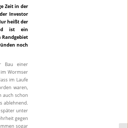
 Zeit in der
der Investor
Nur heißt der
nd ist ein
m Randgebiet
ründen noch
r Bau einer
a im Wormser
 dass im Laufe
orden waren,
ch auch schon
ts ablehnend.
 später unter
ehrheit gegen
nommen sogar