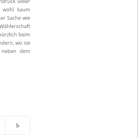
ndruck vieler
ie wohl kaum
ser Sache wie
 Wählerschaft
kürzlich beim
ndern, wo sie
kt neben dem