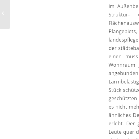
im Außenber
Was für ein
Struktur-
Hamstertheater!!
Flächenauswe
Plangebiets,
landespflege
der städteba
einen muss
Wohnraum g
angebunden
Lärmbelästig
Stück schütz
geschützten 
es nicht meh
ähnliches De
erlebt. Der
Leute quer d