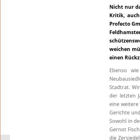
Nicht nur d
Kritik, auc
Profecto Gmb
Feldhamst
schützenswe
weichen mü
einen Rückz
Ebenso wie
Neubausiedl
Stadtrat. Wir
der letzten
eine weitere
Gerichte und
Sowohl in de
Gernot Fisch
die Zersied