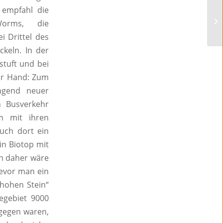
 empfahl die
Worms, die
i Drittel des
ckeln. In der
stuft und bei
der Hand: Zum
ngend neuer
 Busverkehr
m mit ihren
auch dort ein
in Biotop mit
on daher wäre
bevor man ein
 hohen Stein“
egebiet 9000
agegen waren,