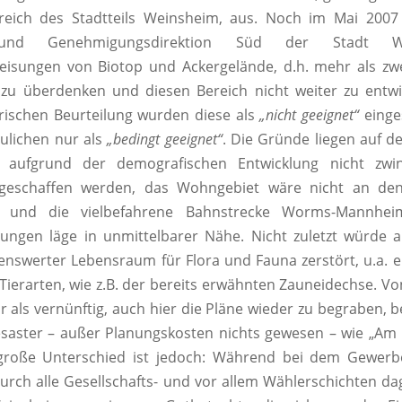
eich des Stadtteils Weinsheim, aus. Noch im Mai 2007
 und Genehmigungsdirektion Süd der Stadt 
isungen von Biotop und Ackergelände, d.h. mehr als zwe
 zu überdenken und diesen Bereich nicht weiter zu entwi
rischen Beurteilung wurden diese als
„nicht geeignet“
einge
ulichen nur als
„bedingt geeignet“
. Die Gründe liegen auf 
 aufgrund der demografischen Entwicklung nicht zwi
eschaffen werden, das Wohngebiet wäre nicht an den
 und die vielbefahrene Bahnstrecke Worms-Mannhei
ungen läge in unmittelbarer Nähe. Nicht zuletzt würde 
enswerter Lebensraum für Flora und Fauna zerstört, u.a. e
Tierarten, wie z.B. der bereits erwähnten Zauneidechse. V
r als vernünftig, auch hier die Pläne wieder zu begraben, 
saster – außer Planungskosten nichts gewesen – wie „Am
 große Unterschied ist jedoch: Während bei dem Gewerb
urch alle Gesellschafts- und vor allem Wählerschichten d