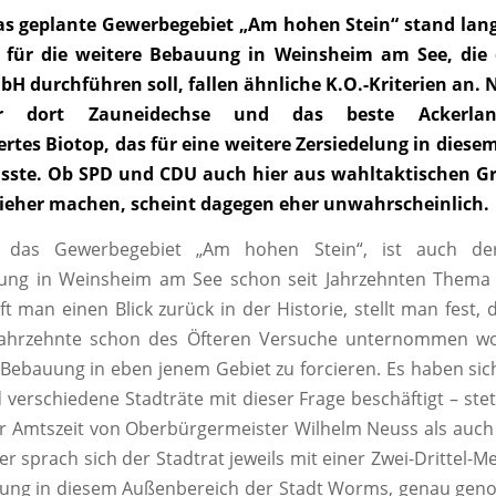
as geplante Gewerbegebiet „Am hohen Stein“ stand lange
h für die weitere Bebauung in Weinsheim am See, die 
H durchführen soll, fallen ähnliche K.O.-Kriterien an. 
er dort Zauneidechse und das beste Ackerla
rtes Biotop, das für eine weitere Zersiedelung in diese
sste. Ob SPD und CDU auch hier aus wahltaktischen G
ieher machen, scheint dagegen eher unwahrscheinlich.
 das Gewerbegebiet „Am hohen Stein“, ist auch de
ung in Weinsheim am See schon seit Jahrzehnten Them
ft man einen Blick zurück in der Historie, stellt man fest,
 Jahrzehnte schon des Öfteren Versuche unternommen w
 Bebauung in eben jenem Gebiet zu forcieren. Es haben si
 verschiedene Stadträte mit dieser Frage beschäftigt – ste
r Amtszeit von Oberbürgermeister Wilhelm Neuss als auch
er sprach sich der Stadtrat jeweils mit einer Zwei-Drittel-M
elung in diesem Außenbereich der Stadt Worms, genau ge