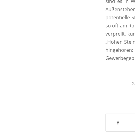
sind es in W
Außenstehen
potentielle 
so oft am Ro
verprellt, k
„Hohen Stein
hingehören:
Gewerbegebi
2