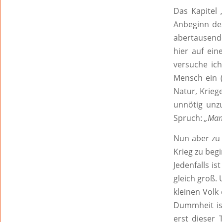
Das Kapitel 
Anbeginn des
abertausende
hier auf ei
versuche ich
Mensch ein (
Natur, Krieg
unnötig unz
Spruch:
„Manc
Nun aber zu 
Krieg zu beg
Jedenfalls is
gleich groß.
kleinen Volk
Dummheit ist
erst dieser