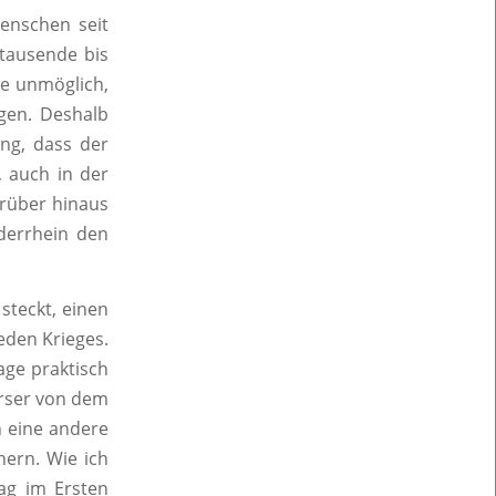
Menschen seit
 tausende bis
re unmöglich,
gen. Deshalb
ung, dass der
, auch in der
arüber hinaus
derrhein den
steckt, einen
eden Krieges.
lage praktisch
erser von dem
n eine andere
nern. Wie ich
ag im Ersten