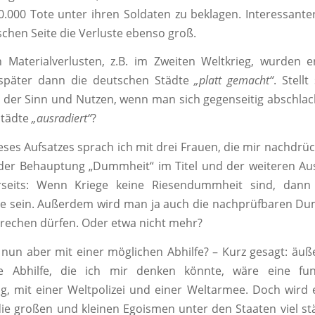
0.000 Tote unter ihren Soldaten zu beklagen. Interessant
schen Seite die Verluste ebenso groß.
Materialverlusten, z.B. im Zweiten Weltkrieg, wurden e
später dann die deutschen Städte
„platt gemacht“
. Stell
t der Sinn und Nutzen, wenn man sich gegenseitig abschlac
Städte
„ausradiert“
?
eses Aufsatzes sprach ich mit drei Frauen, die mir nachdrüc
der Behauptung „Dummheit“ im Titel und der weiteren Au
seits: Wenn Kriege keine Riesendummheit sind, dann 
e sein. Außerdem wird man ja auch die nachprüfbaren Du
rechen dürfen. Oder etwa nicht mehr?
 nun aber mit einer möglichen Abhilfe? – Kurz gesagt: äuße
te Abhilfe, die ich mir denken könnte, wäre eine fun
g, mit einer Weltpolizei und einer Weltarmee. Doch wird e
die großen und kleinen Egoismen unter den Staaten viel stä