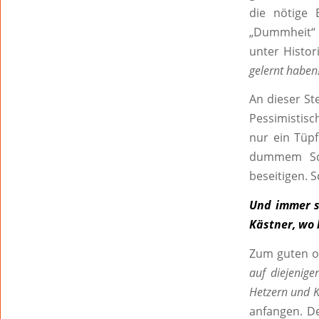
die nötige 
„Dummheit“ z
unter Histor
gelernt haben
An dieser St
Pessimistisc
nur ein Tüp
dummem Sch
beseitigen. 
Und immer sc
Kästner, wo b
Zum guten od
auf diejenig
Hetzern und K
anfangen. D