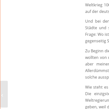
Weltkrieg 10
auf der deut
Und bei den 
Städte und 
Frage: Wo is
gegenseitig 
Zu Beginn di
wollten von 
aber meiner
Allerdümmst
solche aussp
Wie steht es
„Sagen Sie mal, Herr
Die einzigs
Bims…“
Weltregierun
geben, weil 