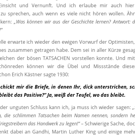
Einsicht und Vernunft. Und ich erlaube mir auch hie
u sprechen, auch wenn es viele nicht hören wollen. Ähn
ikern:
„Was können wir aus der Geschichte lernen? Antwort: da
!“
elle erwarte ich wieder den ewigen Vorwurf der Optimisten,
hes zusammen getragen habe. Dem sei in aller Kürze gesagt
felchen der bösen TATSACHEN vorstellen konnte. Und mi
önreden können wir die Übel und Missstände dieser
Schon Erich Kästner sagte 1930:
hickt mir die Briefe, in denen Ihr, dick unterstrichen, sc
leibt das Positive?“ Ja, weiß der Teufel, wo das bleibt.
er unguten Schluss kann ich, ja muss ich wieder sagen:
„
en, die schlimmen Tatsachen beim Namen nennen, sondern hel
riegstreibern das Handwerk zu legen!“
– Schwierige Sache, do
enkt dabei an Gandhi, Martin Luther King und einige meh