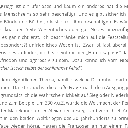
„Krieg“ ist ein uferloses und kaum ein anderes hat die 
 Menschseins so sehr beschäftigt. Und es gibt sicherlich
 Bände und Bücher, die sich mit ihm beschäftigen. Es wä
ner knappen Seite Wesentliches oder gar Neues hinzuzufü
 es gar nicht erst. Ich beschränke mich auf die Feststell
besonders?) unfriedliches Wesen ist. Zwar ist fast überall
erisches zu finden, doch scheint mir der „Homo sapiens“ d
ufrieden und aggressiv zu sein. Dazu kenne ich vom Nie
her ist sich selbst der schlimmste Feind“.
dem eigentlichen Thema, nämlich welche Dummheit darin 
innen. Da ist zunächst die große Frage, nach dem Ausgang j
t grundsätzlich die Wahrscheinlichkeit auf Sieg oder Nieder
 Und zum Beispiel um 330 v.u.Z. wurde die Weltmacht der P
 der Madekonen unter Alexander besiegt und vernichtet. A
 in den beiden Weltkriegen des 20. Jahrhunderts zu erin
 Tage wieder hörte, hatten die Franzosen an nur einem T