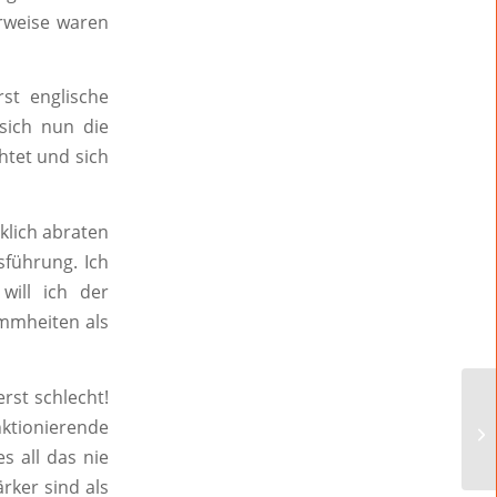
erweise waren
rst englische
t sich nun die
htet und sich
klich abraten
sführung. Ich
will ich der
mmheiten als
rst schlecht!
ktionierende
s all das nie
rker sind als