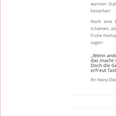
warmen Stal
hinterher!
Noch eine E
schämen, als
Frohe Festta
sagen:
„Wenn andre
das macht s
Doch die G
erfreut fas
Ihr Heinz Die