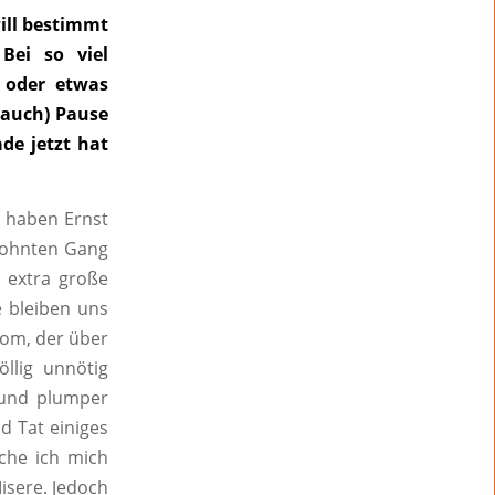
will bestimmt
Bei so viel
 oder etwas
(auch) Pause
de jetzt hat
a haben Ernst
wohnten Gang
 extra große
 bleiben uns
trom, der über
llig unnötig
t und plumper
d Tat einiges
uche ich mich
isere. Jedoch