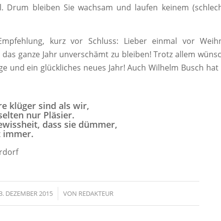
l. Drum bleiben Sie wachsam und laufen keinem (schlech
mpfehlung, kurz vor Schluss: Lieber einmal vor Weih
 das ganze Jahr unverschämt zu bleiben! Trotz allem wünsc
ge und ein glückliches neues Jahr! Auch Wilhelm Busch hat
 klüger sind als wir,
elten nur Pläsier.
ewissheit, dass sie dümmer,
t immer.
rdorf
3. DEZEMBER 2015
/
VON
REDAKTEUR