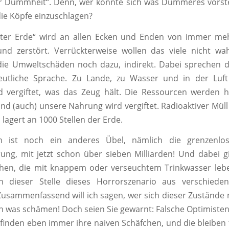
 Dummheit“. Denn, wer könnte sich was Dümmeres vorstel
die Köpfe einzuschlagen?
ter Erde“ wird an allen Ecken und Enden von immer m
und zerstört. Verrückterweise wollen das viele nicht w
die Umweltschäden noch dazu, indirekt. Dabei sprechen d
deutliche Sprache. Zu Lande, zu Wasser und in der Luft
 vergiftet, was das Zeug hält. Die Ressourcen werden
nd (auch) unsere Nahrung wird vergiftet. Radioaktiver Müll 
n lagert an 1000 Stellen der Erde.
en ist noch ein anderes Übel, nämlich die grenzenlo
ung, mit jetzt schon über sieben Milliarden! Und dabei 
en, die mit knappem oder verseuchtem Trinkwasser leb
 dieser Stelle dieses Horrorszenario aus verschied
usammenfassend will ich sagen, wer sich dieser Zustände 
ich was schämen! Doch seien Sie gewarnt: Falsche Optimiste
finden eben immer ihre naiven Schäfchen, und die bleibe