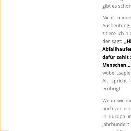
gibt es scho
Nicht minde
Ausbeutung u
zitiere ich 
der sagt:
„H
Abfallhauf
dafür zahlt
Menschen…
wobei „sapie
Alt sprich
erübrigt!
Wenn wir di
auch von eine
in Europa i
Jahrhundert