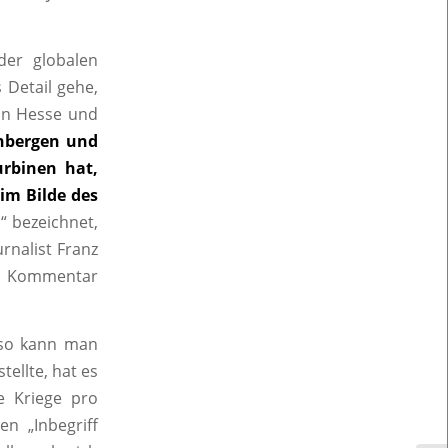
der globalen
 Detail gehe,
ann Hesse und
kenbergen und
rbinen hat,
im Bilde des
“ bezeichnet,
rnalist Franz
n Kommentar
 so kann man
tellte, hat es
e Kriege pro
n „Inbegriff