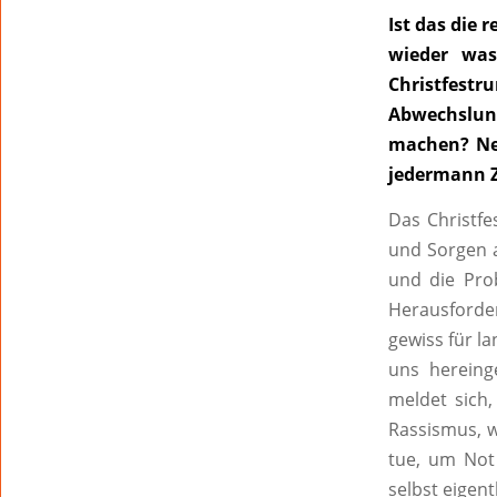
Ist das die 
wieder was
Christfest
Abwechslung
machen? Nei
jedermann Z
Das Christfe
und Sorgen 
und die Pro
Herausforde
gewiss für la
uns hereing
meldet sich,
Rassismus, w
tue, um Not 
selbst eigen