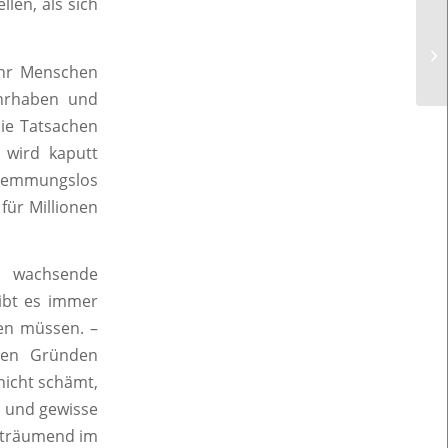
len, als sich
ehr Menschen
ahrhaben und
ie Tatsachen
 wird kaputt
 hemmungslos
für Millionen
s wachsende
gibt es immer
en müssen. –
enen Gründen
nicht schämt,
n und gewisse
n träumend im