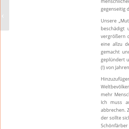
menschlicher
gegenseitig 
Sagen Sie mal Herr
Bims?
Unsere „Mut
beschädigt 
vergrößern 
eine allzu 
gemacht und
geplündert u
(!) von Jahre
Hinzuzufüg
Weltbevölker
mehr Mensch
Ich muss an
abbrechen. Z
der sollte s
Schönfärber 