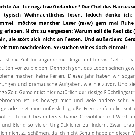
rechte Zeit für negative Gedanken? Der Chef des Hauses 
 typisch Weihnachtliches lesen. Jedoch denke ich: 
rummel, möchte mancher Leser (m/w) gern mal Ruhe
 erleben. Nicht zu vergessen: Warum soll die Realität 
n, sie stört sich nicht an Festen. Und außerdem: Gera
eit zum Nachdenken. Versuchen wir es doch einmal!
st ist die Zeit für angenehme Dinge und für viel Gefühl. D
außen vor zu bleiben. Dennoch geht das Leben seinen ge
bleme machen keine Ferien. Dieses Jahr haben wir sogar
rungen und dramatische Aufgaben, wie nie zuvor. Und sie
nge Zeit. Gemeint ist hier natürlich der riesige Flüchtlingss
ebrochen ist. Es bewegt mich und viele andere sehr. Vö
 gerade jetzt eine unfasslich große Fremdenfeindlichkei
ofür ich mich besonders schäme. Obwohl ich mit Wort un
und Elend so vieler Unglücklicher zu lindern. Zwar bra
tlich nicht zu schämen, da ich nicht Schuld habe an dieser M