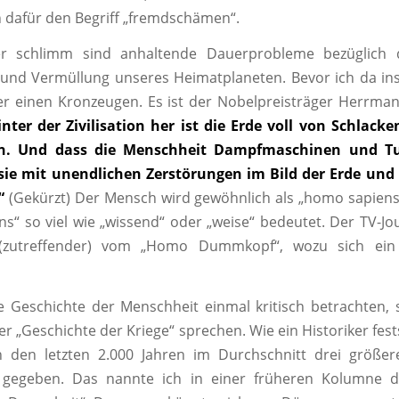
n dafür den Begriff „fremdschämen“.
r schlimm sind anhaltende Dauerprobleme bezüglich 
nd Vermüllung unseres Heimatplaneten. Bevor ich da ins
hier einen Kronzeugen. Es ist der Nobelpreisträger Herrm
inter der Zivilisation her ist die Erde voll von Schlac
en. Und dass die Menschheit Dampfmaschinen und Tu
 sie mit unendlichen Zerstörungen im Bild der Erde und 
“
(Gekürzt) Der Mensch wird gewöhnlich als „homo sapiens
ns“ so viel wie „wissend“ oder „weise“ bedeutet. Der TV-Jou
t (zutreffender) vom „Homo Dummkopf“, wozu sich ei
e Geschichte der Menschheit einmal kritisch betrachten,
r „Geschichte der Kriege“ sprechen. Wie ein Historiker fests
n den letzten 2.000 Jahren im Durchschnitt drei größer
 gegeben. Das nannte ich in einer früheren Kolumne de