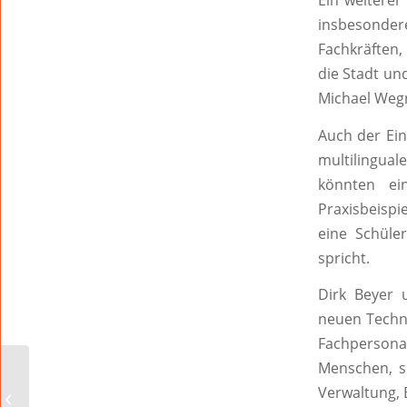
Ein weiterer
insbesonde
Fachkräften
die Stadt u
Michael Wegn
Auch der Ei
multilingual
könnten ein
Praxisbeispi
eine Schüle
spricht.
Dirk Beyer 
neuen Techno
Fachpersonal
Menschen, so
„Worms blüht auf“ am
Verwaltung, 
11. und 12. April