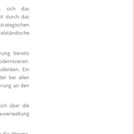
ss sich das
it durch das
trategischen
telständische
rung bereits
dernisieren.
udenken. Ein
er bei allen
erung an den
ich über die
auverwaltung