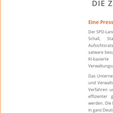
DIE 
Eine Pres
Der SPD-Land
Schall, S
Aufsichtsra
satware besu
KI-basiert
Verwaltungsa
Das Unterne
und Verwalt
Verfahren un
effizienter
werden. Die 
in ganz Deu