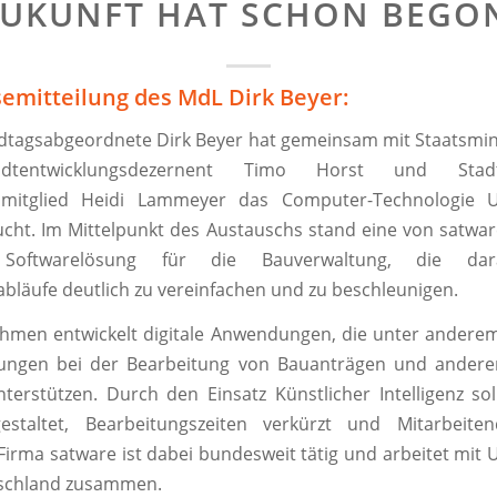
ZUKUNFT HAT SCHON BEG
semitteilung des MdL Dirk Beyer:
tagsabgeordnete Dirk Beyer hat gemeinsam mit Staatsmin
tadtentwicklungsdezernent Timo Horst und Stad
tsmitglied Heidi Lammeyer das Computer-Technologie
cht. Im Mittelpunkt des Austauschs stand eine von satwar
e Softwarelösung für die Bauverwaltung, die dara
bläufe deutlich zu vereinfachen und zu beschleunigen.
hmen entwickelt digitale Anwendungen, die unter ande
ungen bei der Bearbeitung von Bauanträgen und ander
terstützen. Durch den Einsatz Künstlicher Intelligenz so
 gestaltet, Bearbeitungszeiten verkürzt und Mitarbeiten
Firma satware ist dabei bundesweit tätig und arbeitet mi
tschland zusammen.