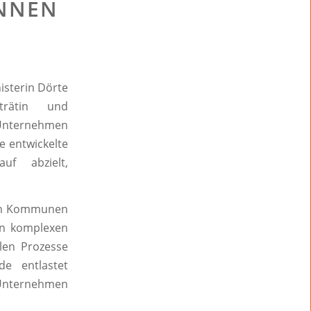
ONNEN
isterin Dörte
trätin und
 Unternehmen
e entwickelte
uf abzielt,
rem Kommunen
en komplexen
llen Prozesse
de entlastet
t Unternehmen