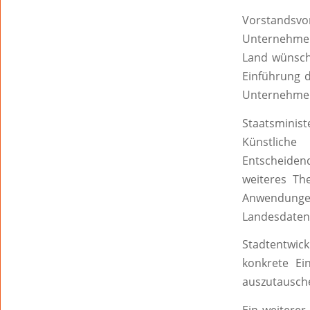
Vorstandsv
Unternehmen
Land wünsch
Einführung d
Unternehmen 
Staatsminis
Künstliche 
Entscheiden
weiteres Th
Anwendungen
Landesdatensc
Stadtentwic
konkrete Ei
auszutausch