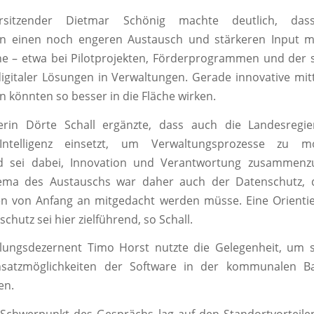
orsitzender Dietmar Schönig machte deutlich, da
 einen noch engeren Austausch und stärkeren Input m
e – etwa bei Pilotprojekten, Förderprogrammen und der s
igitaler Lösungen in Verwaltungen. Gerade innovative mit
könnten so besser in die Fläche wirken.
terin Dörte Schall ergänzte, dass auch die Landesregie
Intelligenz einsetzt, um Verwaltungsprozesse zu mo
d sei dabei, Innovation und Verantwortung zusammenz
ema des Austauschs war daher auch der Datenschutz, d
 von Anfang an mitgedacht werden müsse. Eine Orienti
hutz sei hier zielführend, so Schall.
klungsdezernent Timo Horst nutzte die Gelegenheit, um s
nsatzmöglichkeiten der Software in der kommunalen B
en.