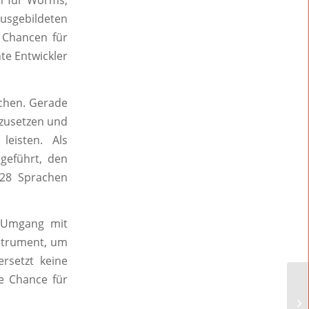
en für Worms,
sgebildeten
 Chancen für
e Entwickler
chen. Gerade
mzusetzen und
leisten. Als
rgeführt, den
128 Sprachen
m Umgang mit
nstrument, um
ersetzt keine
ße Chance für