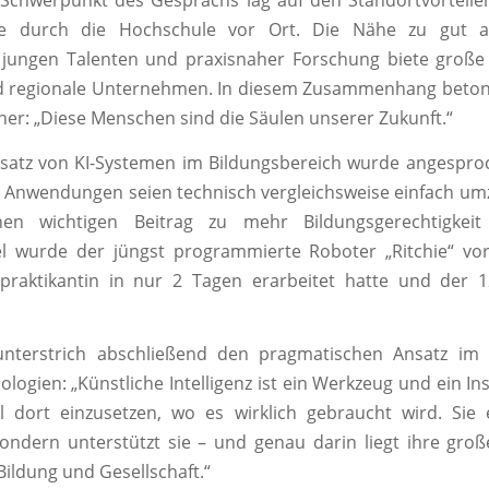
 Schwerpunkt des Gesprächs lag auf den Standortvorteil
re durch die Hochschule vor Ort. Die Nähe zu gut au
, jungen Talenten und praxisnaher Forschung biete große
nd regionale Unternehmen. In diesem Zusammenhang betont
er: „Diese Menschen sind die Säulen unserer Zukunft.“
nsatz von KI-Systemen im Bildungsbereich wurde angespro
e Anwendungen seien technisch vergleichsweise einfach u
en wichtigen Beitrag zu mehr Bildungsgerechtigkeit 
el wurde der jüngst programmierte Roboter „Ritchie“ vo
rpraktikantin in nur 2 Tagen erarbeitet hatte und der 
unterstrich abschließend den pragmatischen Ansatz i
logien: „Künstliche Intelligenz ist ein Werkzeug und ein I
 dort einzusetzen, wo es wirklich gebraucht wird. Sie 
ndern unterstützt sie – und genau darin liegt ihre gro
Bildung und Gesellschaft.“