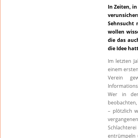
In Zeiten, 
verunsiche
Sehnsucht 
wollen wiss
die das auch
die Idee hat
Im letzten J
einem ersten
Verein ge
Informations
Wer in den
beobachten, 
– plötzlich 
vergangene
Schlachterei 
entrümpeln u