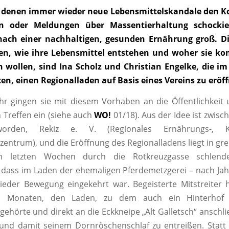
in denen immer wieder neue Lebensmittelskandale den
rn oder Meldungen über Massentierhaltung schockier
nach einer nachhaltigen, gesunden Ernährung groß. D
en, wie ihre Lebensmittel entstehen und woher sie k
 wollen, sind Ina Scholz und Christian Engelke, die im
ten, einen Regionalladen auf Basis eines Vereins zu eröf
ahr gingen sie mit diesem Vorhaben an die Öffentlichkeit
 Treffen ein (siehe auch
WO!
01/18). Aus der Idee ist zwisch
worden, Rekiz e. V. (Regionales Ernährungs-, K
zentrum), und die Eröffnung des Regionalladens liegt in gre
 letzten Wochen durch die Rotkreuzgasse schlende
dass im Laden der ehemaligen Pferdemetzgerei – nach Jahr
wieder Bewegung eingekehrt war. Begeisterte Mitstreiter 
n Monaten, den Laden, zu dem auch ein Hinterhof 
gehörte und direkt an die Eckkneipe „Alt Galletsch“ anschlie
nd damit seinem Dornröschenschlaf zu entreißen. Statt 