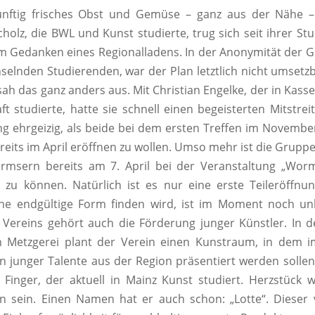
ünftig frisches Obst und Gemüse – ganz aus der Nähe 
cholz, die BWL und Kunst studierte, trug sich seit ihrer Stu
 Gedanken eines Regionalladens. In der Anonymität der G
selnden Studierenden, war der Plan letztlich nicht umsetzb
sah das ganz anders aus. Mit Christian Engelke, der in Kasse
ft studierte, hatte sie schnell einen begeisterten Mitstrei
ng ehrgeizig, als beide bei dem ersten Treffen im Novemb
reits im April eröffnen zu wollen. Umso mehr ist die Gruppe
rmsern bereits am 7. April bei der Veranstaltung „Worm
 zu können. Natürlich ist es nur eine erste Teileröffn
ine endgültige Form finden wird, ist im Moment noch un
Vereins gehört auch die Förderung junger Künstler. In d
n Metzgerei plant der Verein einen Kunstraum, in dem 
n junger Talente aus der Region präsentiert werden solle
Finger, der aktuell in Mainz Kunst studiert. Herzstück 
n sein. Einen Namen hat er auch schon: „Lotte“. Dieser 