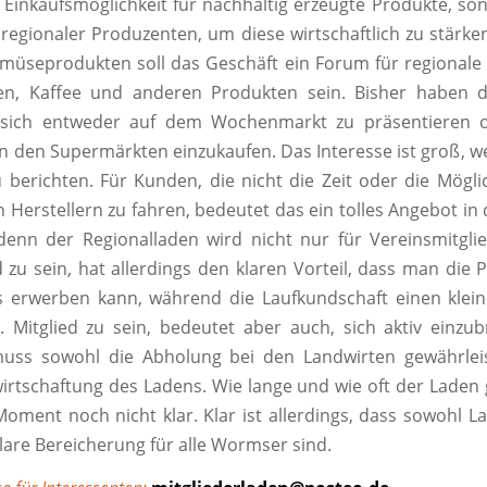
s Einkaufsmöglichkeit für nachhaltig erzeugte Produkte, s
 regionaler Produzenten, um diese wirtschaftlich zu stärk
müseprodukten soll das Geschäft ein Forum für regionale
n, Kaffee und anderen Produkten sein. Bisher haben d
, sich entweder auf dem Wochenmarkt zu präsentieren o
in den Supermärkten einzukaufen. Das Interesse ist groß, we
u berichten. Für Kunden, die nicht die Zeit oder die Mögli
en Herstellern zu fahren, bedeutet das ein tolles Angebot i
denn der Regionalladen wird nicht nur für Vereinsmitgli
ed zu sein, hat allerdings den klaren Vorteil, dass man die
s erwerben kann, während die Laufkundschaft einen klei
 Mitglied zu sein, bedeutet aber auch, sich aktiv einzu
muss sowohl die Abholung bei den Landwirten gewährleis
irtschaftung des Ladens. Wie lange und wie oft der Laden 
 Moment noch nicht klar. Klar ist allerdings, dass sowohl L
klare Bereicherung für alle Wormser sind.