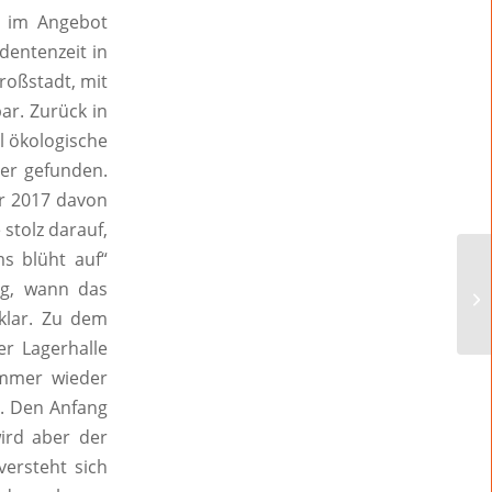
– im Angebot
dentenzeit in
roßstadt, mit
ar. Zurück in
l ökologische
ter gefunden.
er 2017 davon
 stolz darauf,
s blüht auf“
ung, wann das
klar. Zu dem
er Lagerhalle
immer wieder
n. Den Anfang
wird aber der
versteht sich