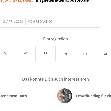
e für Interessenten:
mitgliederladen@posteo.de
3. APRIL 2018
/
VON
REDAKTION
Eintrag teilen
Das könnte Dich auch interessieren
ter einem Dach
Crowdfunding für ei