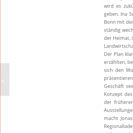
wird es zuk
geben. Ina S
Bonn mit dem
ständig wech
der Heimat, 
Landwirtscha
Der Plan kla
erzählten, be
sich den Wo
Der etwas andere
präsentieren
Fragebogen
Geschäft se
Konzept des 
der frühere
Ausstellunge
macht Jonas 
Regionallade