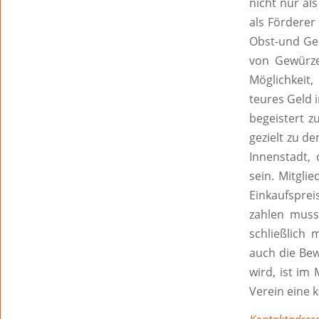
nicht nur al
als Förderer
Obst-und Ge
von Gewürze
Möglichkeit
teures Geld 
begeistert z
gezielt zu d
Innenstadt, 
sein. Mitgli
Einkaufsprei
zahlen muss.
schließlich 
auch die Bew
wird, ist im
Verein eine 