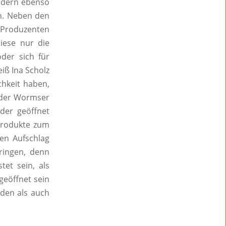
ondern ebenso
en. Neben den
 Produzenten
iese nur die
der sich für
iß Ina Scholz
chkeit haben,
n der Wormser
eder geöffnet
 Produkte zum
nen Aufschlag
bringen, denn
tet sein, als
geöffnet sein
aden als auch