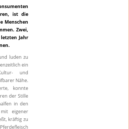
 Konsumenten
en, ist die
ie Menschen
ommen. Zwei,
 letzten Jahr
fnen.
 und luden zu
enzeitlich ein
ultur- und
ifbarer Nähe.
rte, konnte
en der Stille
halfen in den
mit eigener
ßt, kräftig zu
Pferdefleisch