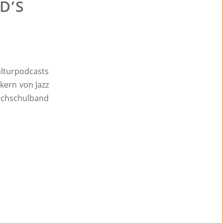
D’S
ulturpodcasts
kern von Jazz
ochschulband