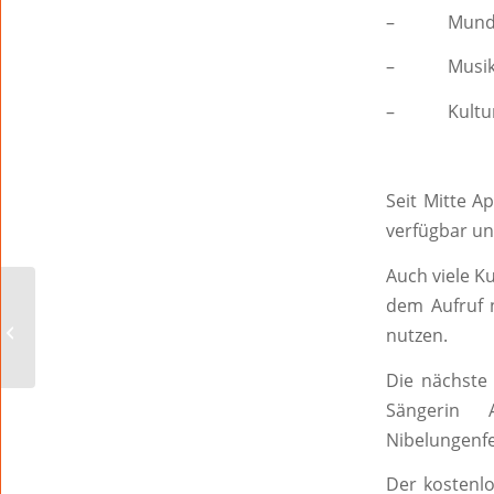
– Munday, 
– Musikali
– Kulturti
Seit Mitte A
verfügbar u
Auch viele K
Neue „Spielmeile“ in
dem Aufruf n
der Wormser
nutzen.
Innenstadt
Die nächste 
Sängerin 
Nibelungenfes
Der kostenlo