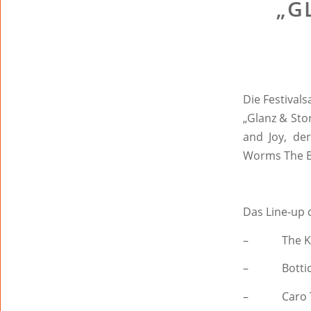
„G
Die Festival
„Glanz & Sto
and Joy, de
Worms The B
Das Line-up 
– The KBCS,
– Botticell
– Caro Tris