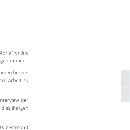
toria“ online
 angenommen.
ommen bereits
hre Arbeit zu
Interview der
esjährigen
sts gestreamt