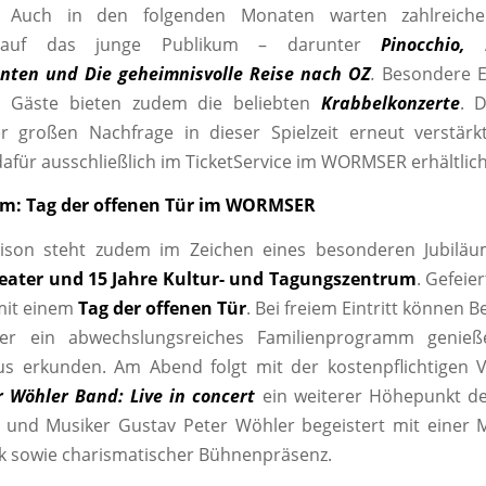
Auch in den folgenden Monaten warten zahlreich
 auf das junge Publikum – darunter
Pinocchio,
nten und Die geheimnisvolle Reise nach OZ
.
Besondere Er
n Gäste bieten zudem die beliebten
Krabbelkonzerte
. 
r großen Nachfrage in dieser Spielzeit erneut verstärk
dafür ausschließlich im TicketService im WORMSER erhältlich
m: Tag der offenen Tür im WORMSER
ison steht zudem im Zeichen eines besonderen Jubilä
ater und 15 Jahre Kultur- und Tagungszentrum
. Gefeie
it einem
Tag der offenen Tür
. Bei freiem Eintritt können 
er ein abwechslungsreiches Familienprogramm genie
s erkunden. Am Abend folgt mit der kostenpflichtigen V
 Wöhler Band: Live in concert
ein weiterer Höhepunkt de
r und Musiker Gustav Peter Wöhler begeistert mit einer 
k sowie charismatischer Bühnenpräsenz.