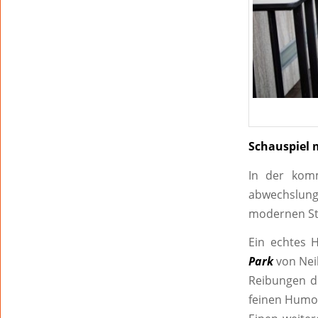
Schauspiel 
In der komm
abwechslun
modernen St
Ein echtes 
Park
von Neil
Reibungen d
feinen Humor