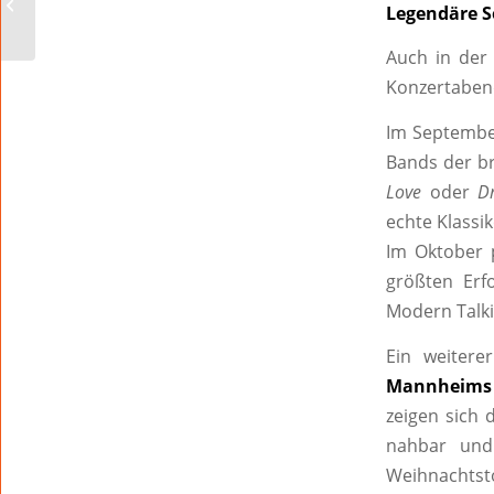
Legendäre S
Wormser Innenstadt
Auch in der
Konzertaben
Im Septembe
Bands der br
Love
oder
D
echte Klassi
Im Oktober 
größten Erfo
Modern Talki
Ein weitere
Mannheims
zeigen sich 
nahbar und
Weihnachtst