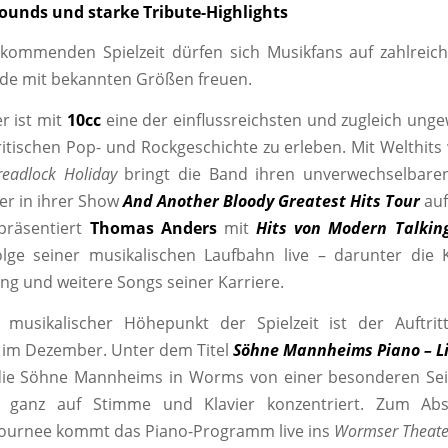
ounds und starke Tribute-Highlights
 kommenden Spielzeit dürfen sich Musikfans auf zahlreic
de mit bekannten Größen freuen.
r ist mit
10cc
eine der einflussreichsten und zugleich ung
itischen Pop- und Rockgeschichte zu erleben. Mit Welthits
readlock Holiday
bringt die Band ihren unverwechselbar
ker in ihrer Show
And Another Bloody Greatest Hits Tour
auf
präsentiert
Thomas Anders
mit
Hits von Modern Talkin
lge seiner musikalischen Laufbahn live – darunter die 
ng und weitere Songs seiner Karriere.
r musikalischer Höhepunkt der Spielzeit ist der Auftri
im Dezember. Unter dem Titel
Söhne Mannheims Piano – Li
die Söhne Mannheims in Worms von einer besonderen Seit
 ganz auf Stimme und Klavier konzentriert. Zum Absc
ournee kommt das Piano-Programm live ins
Wormser Theate