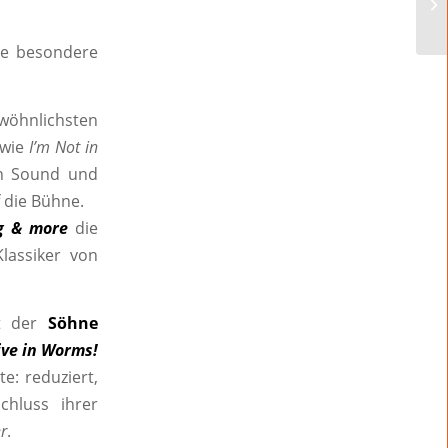
he besondere
ewöhnlichsten
 wie
I’m Not in
en Sound und
 die Bühne.
g & more
die
Klassiker von
tt der
Söhne
ve in Worms!
e: reduziert,
hluss ihrer
r
.