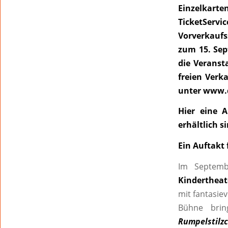
Einzelkarte
TicketSer
Vorverkaufs
zum 15. Sep
die Verans
freien Verk
unter
www.d
Hier eine A
erhältlich s
Ein Auftakt 
Im Septembe
Kinderthea
mit fantasie
Bühne brin
Rumpelstilzc