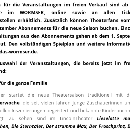
n für die Veranstaltungen im freien Verkauf sind ab
vice im WORMSER, online sowie an allen Ticket
stellen erhältlich. Zusätzlich können Theaterfans vom 
tember Abonnements für die neue Saison buchen. Einz
taltungen aus den Abonnements gehen ab dem 1. Septe
auf. Den vollständigen Spielplan und weitere Informati
as-wormser.de
.
uswahl der Veranstaltungen, die bereits jetzt im fr
ind:
für die ganze Familie
r startet die neue Theatersaison traditionell mit d
terwoche
, die seit vielen Jahren junge Zuschauerinnen 
vollen Inszenierungen begeistert und bekannte Kinderbuchh
gt. Zu sehen sind im LincolnTheater
Lieselotte m
hen, Die Sterntaler, Der stramme Max, Der Froschprinz, 