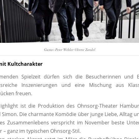
Gustav-Peter Wöhler ©Irene Zandel
mit Kultcharakter
enden Spielzeit dürfen sich die Besucherinnen und 
gsreiche Inszenierungen und eine Mischung aus Klass
ücken freuen.
Highlight ist die Produktion des Ohnsorg-Theater Hamb
 Simon. Die charmante Komödie über junge Liebe, Alltag un
es Zusammenlebens verspricht im November beste Unte
 – ganz im typischen Ohnsorg-Stil.