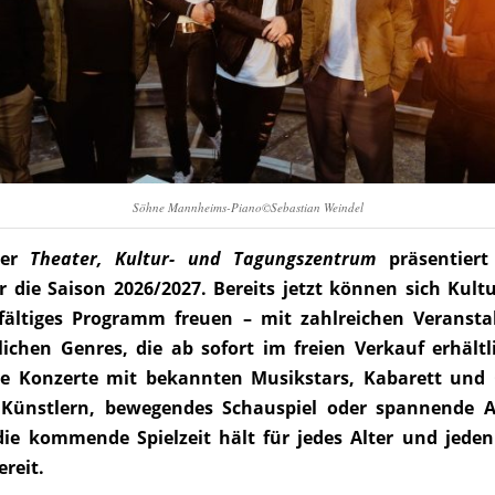
Söhne Mannheims-Piano©Sebastian Weindel
ser
Theater, Kultur- und Tagungszentrum
präsentiert
r die Saison 2026/2027. Bereits jetzt können sich Kult
lfältiges Programm freuen – mit zahlreichen Veranst
lichen Genres, die ab sofort im freien Verkauf erhältl
ge Konzerte mit bekannten Musikstars, Kabarett und
Künstlern, bewegendes Schauspiel oder spannende A
die kommende Spielzeit hält für jedes Alter und jed
ereit.