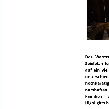
Das Worm
Spielplan fü
auf ein vie
unterschied
hochkaräti
namhaften 
Familien – 
Highlights b