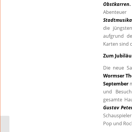
Obstkarren
.
Abenteuer
Stadtmusika
die jüngste
aufgrund de
Karten sind 
Zum Jubiläu
Die neue Sa
Wormser The
September
m
und Besuch
gesamte Hau
Gustav Peter
Schauspiele
Pop und Roc
Einzelhandelsflohmarkt
lockt am 13. Juni in die