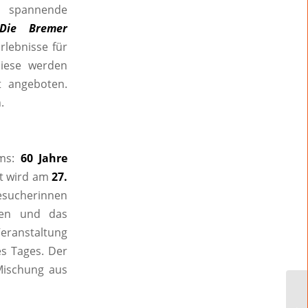
e spannende
 Die Bremer
lebnisse für
Diese werden
t angeboten.
.
ums:
60 Jahre
rt wird am
27.
Besucherinnen
ßen und das
eranstaltung
s Tages. Der
Mischung aus