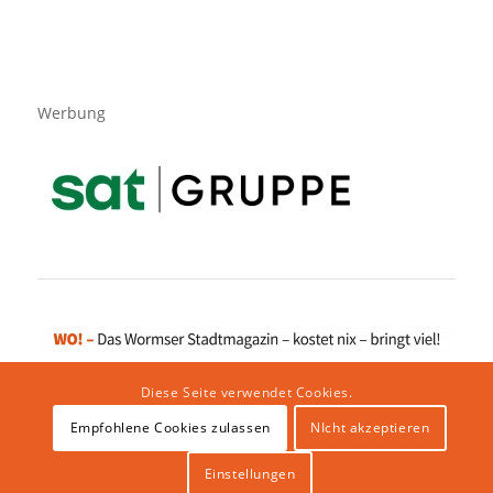
Werbung
Diese Seite verwendet Cookies.
Empfohlene Cookies zulassen
NIcht akzeptieren
Impressum
|
Datenschutzerklärung
|
Website von klicklabor.de
|
Webhosting & IT Infrastruktur
Einstellungen