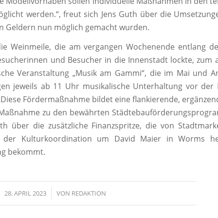
e Modellvorhaben sollen individuelle Maßnahmen in den
t
glicht werden.“, freut sich Jens Guth über die
Umsetzunge
en Geldern nun möglich gemacht wurden.
d
ie Weinmeile, die am vergangen Wochenende entlang d
esucherinnen und Besucher in die Innenstadt lockte,
zum 
ische Veranstaltung „Musik am Gammi“, die im
Mai und An
gen jeweils ab 11 Uh
r musikalische
Unterhaltung vor der 
„Diese Fördermaßnahme bildet eine flankierende, ergänzen
 Maßnahme zu den bewährten Städtebauförderungsprogr
th über die zusätzliche Finanzspritze, di
e von Stadtmark
 der Kulturkoordination um David Maier in Worms
h
ng bekommt.
28. APRIL 2023
/
VON
REDAKTION