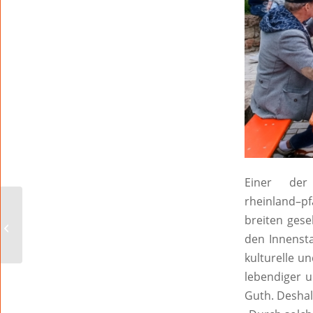
Einer der
rheinland
–
pf
Tag der erneuerbaren
breiten gese
Energien am 29. April:
EWR versorgt bereits
den Innenst
zahlreiche...
kulturelle 
lebendiger u
Guth. Deshal