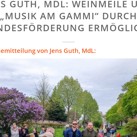
NS GUTH, MDL: WEINMEILE 
„MUSIK AM GAMMI“ DURC
NDESFÖRDERUNG ERMÖGLI
semitteilung von Jens Guth, MdL: