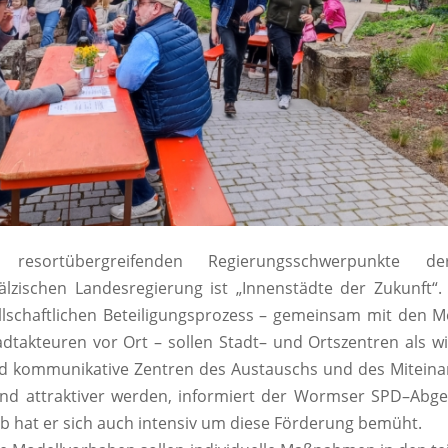
r
esortübergreifenden Regierungsschwerpunkte de
älzischen Landesregierung
ist
„Innenstädte der Zukunft“
llschaftlichen Beteiligungsprozess
–
gemeinsam mit den
M
adtakteuren
vor Ort
–
sollen Stadt
–
und Ortszentren
als wi
und kommunikative Zentren des Austauschs und
des Miteina
nd attraktiver werden, informiert der
Wormser SPD
–
Abge
b hat er sich auch inte
nsiv um
diese Förderung bemüht.