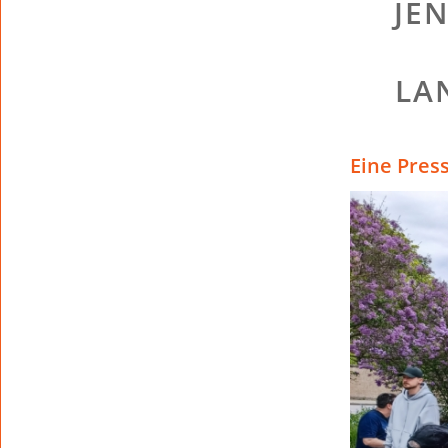
JE
LA
Eine Pres