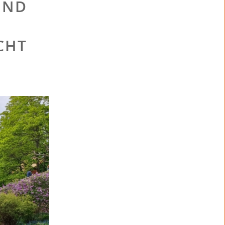
UND
H
CHT