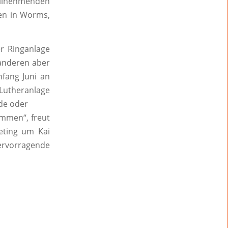
eilnehmenden
n in Worms,
er
Ringanlage
anderen aber
fang Juni an
Lutheranlage
de oder
ammen“,
freut
eting
um Kai
ervorragende