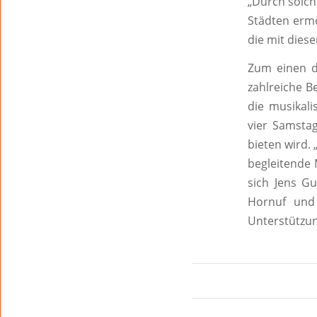
„Durch solch
Städten ermö
die mit dies
Zum einen 
zahlreiche B
die musikal
vier Samsta
bieten wird.
begleitende
sich Jens Gu
Hornuf und
Unterstützu