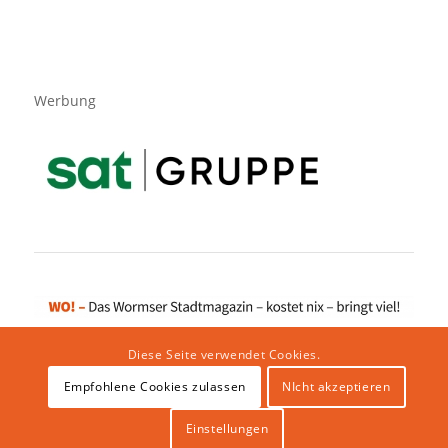
Werbung
Diese Seite verwendet Cookies.
Empfohlene Cookies zulassen
NIcht akzeptieren
Impressum
|
Datenschutzerklärung
|
Website von klicklabor.de
|
Webhosting & IT Infrastruktur
Einstellungen