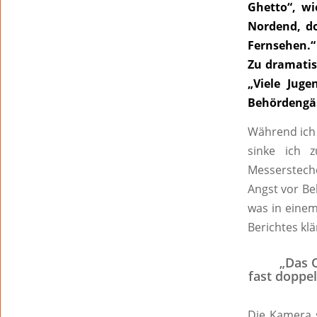
Ghetto“, w
Nordend, do
Fernsehen.“
Zu dramatis
„Viele Juge
Behördengä
Während ich 
sinke ich 
Messerstech
Angst vor Be
was in einem
Berichtes klä
„Das Q
fast doppel
Die Kamera s