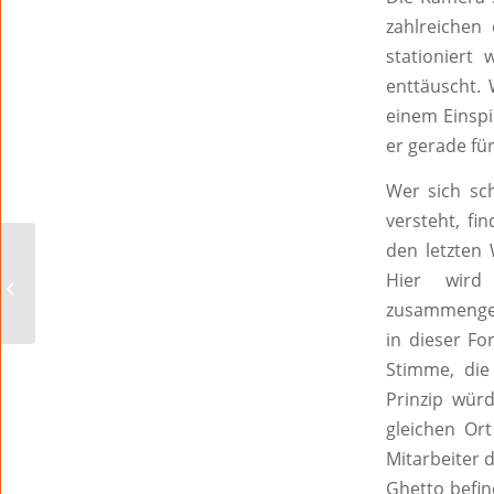
zahlreichen
stationiert
enttäuscht.
einem Einspi
er gerade fü
Wer sich sc
versteht, f
den letzten 
Glauben Sie noch oder
Hier wird
denken Sie schon? Nr.
2
zusammengesc
in dieser Fo
Stimme, die
Prinzip würd
gleichen Ort
Mitarbeiter d
Ghetto befin