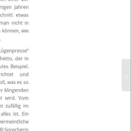
nigen Jahren
chnitt etwas
man nicht in
n können, wie
.
Lügenpresse“
etto, der in
tes Beispiel.
ichtet und
ll, was es so
iv klingenden
et wird. Vom
t zufällig im
lles ist. Ein
 vermeintliche
WR-Sprecherin