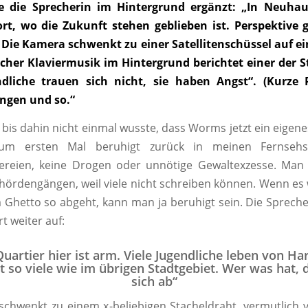
ie die Sprecherin im Hintergrund ergänzt: „In Neuha
rt, wo die Zukunft stehen geblieben ist. Perspektive g
 Die Kamera schwenkt zu einer Satellitenschüssel auf e
cher Klaviermusik im Hintergrund berichtet einer der S
ndliche trauen sich nicht, sie haben Angst“. (Kurze 
ngen und so.“
bis dahin nicht einmal wusste, dass Worms jetzt ein eigene
zum ersten Mal beruhigt zurück in meinen Fernsehse
ereien, keine Drogen oder unnötige Gewaltexzesse. Man 
hördengängen, weil viele nicht schreiben können. Wenn es we
 Ghetto so abgeht, kann man ja beruhigt sein. Die Sprech
rt weiter auf:
uartier hier ist arm. Viele Jugendliche leben von Har
t so viele wie im übrigen Stadtgebiet. Wer was hat, 
sich ab“
chwenkt zu einem x-beliebigen Stacheldraht, vermutlich 