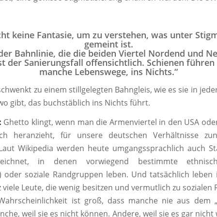
t keine Fantasie, um zu verstehen, was unter Stig
gemeint ist.
der Bahnlinie, die die beiden Viertel Nordend und 
ist der Sanierungsfall offensichtlich. Schienen führen 
manche Lebenswege, ins Nichts.“
hwenkt zu einem stillgelegten Bahngleis, wie es sie in jede
o gibt, das buchstäblich ins Nichts führt.
:
Ghetto klingt, wenn man die Armenviertel in den USA od
ch heranzieht, für unsere deutschen Verhältnisse zu
 Laut Wikipedia werden heute umgangssprachlich auch Sta
eichnet, in denen vorwiegend bestimmte ethnis
) oder soziale Randgruppen leben. Und tatsächlich lebe
z viele Leute, die wenig besitzen und vermutlich zu soziale
 Wahrscheinlichkeit ist groß, dass manche nie aus dem „
he, weil sie es nicht können. Andere, weil sie es gar nicht