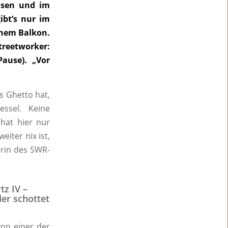
usen und im
ibt’s nur im
inem Balkon.
treetworker:
Pause). „Vor
s Ghetto hat,
ssel. Keine
hat hier nur
iter nix ist,
erin des SWR-
tz IV –
der schottet
von einer der