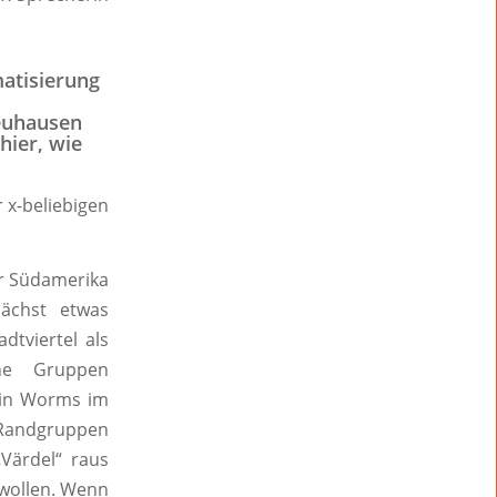
matisierung
Neuhausen
hier, wie
r x-beliebigen
er Südamerika
nächst etwas
dtviertel als
che Gruppen
n in Worms im
n Randgruppen
Värdel“ raus
 wollen. Wenn