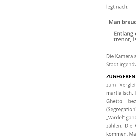
legt nach:
Man brauch
Entlang 
trennt, 
Die Kamera sc
Stadt irgendw
ZUGEGEBEN
zum Verglei
martialisch.
Ghetto bez
(Segregation
„Värdel“ gan
zählen. Die
kommen. Manc