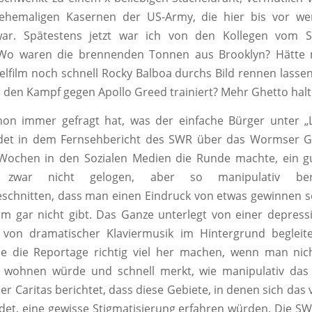
 ehemaligen Kasernen der US-Army, die hier bis vor we
 war. Spätestens jetzt war ich von den Kollegen vom S
 Wo waren die brennenden Tonnen aus Brooklyn? Hätte 
elfilm noch schnell Rocky Balboa durchs Bild rennen lasse
r den Kampf gegen Apollo Greed trainiert? Mehr Ghetto halt
hon immer gefragt hat, was der einfache Bürger unter „
indet in dem Fernsehbericht des SWR über das Wormser Gh
Wochen in den Sozialen Medien die Runde machte, ein gu
 zwar nicht gelogen, aber so manipulativ ber
hnitten, dass man einen Eindruck von etwas gewinnen so
rm gar nicht gibt. Das Ganze unterlegt von einer depress
 von dramatischer Klaviermusik im Hintergrund begleit
e die Reportage richtig viel her machen, wenn man nich
 wohnen würde und schnell merkt, wie manipulativ das a
er Caritas berichtet, dass diese Gebiete, in denen sich das
det, eine gewisse Stigmatisierung erfahren würden. Die S