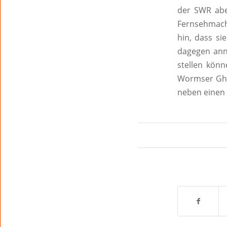
der SWR abe
Fernsehmache
hin, dass s
dagegen ann
stellen kön
Wormser Ghet
neben einen