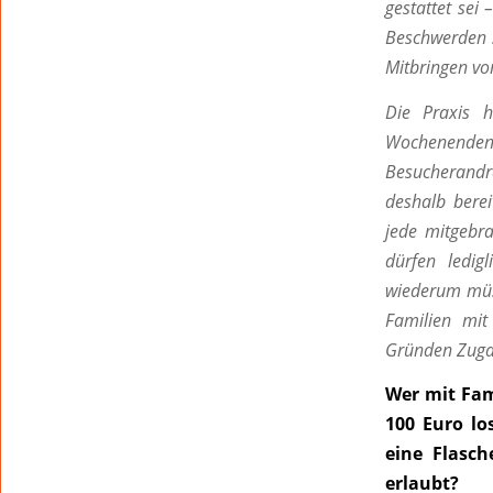
gestattet sei
Beschwerden s
Mitbringen von
Die Praxis h
Wochenende
Besucherandra
deshalb berei
jede mitgebra
dürfen ledig
wiederum müss
Familien mit
Gründen Zuga
Wer mit Fam
100 Euro lo
eine Flasc
erlaubt?