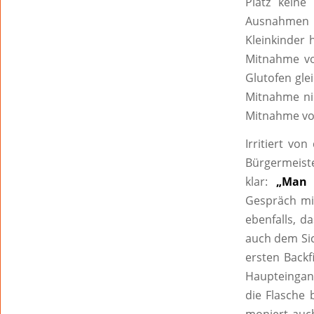
Platz keine
Ausnahmen 
Kleinkinder 
Mitnahme vo
Glutofen glei
Mitnahme nic
Mitnahme vo
Irritiert vo
Bürgermeiste
klar:
„Man 
Gespräch mit
ebenfalls, d
auch dem Sic
ersten Backf
Haupteingang
die Flasche 