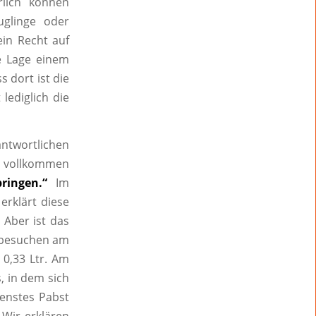
rlich können
glinge oder
ein Recht auf
e Lage einem
s dort ist die
lediglich die
antwortlichen
um vollkommen
ringen.“
Im
erklärt diese
 Aber ist das
d besuchen am
 0,33 Ltr. Am
, in dem sich
ienstes Pabst