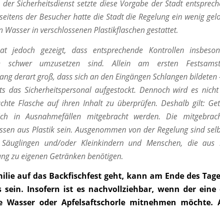
 – der Sicherheitsdienst setzte diese Vorgabe der Stadt entspre
eitens der Besucher hatte die Stadt die Regelung ein wenig gel
 Wasser in verschlossenen Plastikflaschen gestattet.
at jedoch gezeigt, dass entsprechende Kontrollen insbes
n schwer umzusetzen sind. Allein am ersten Festsams
ng derart groß, dass sich an den Eingängen Schlangen bildeten –
ts das Sicherheitspersonal aufgestockt. Dennoch wird es nicht
chte Flasche auf ihren Inhalt zu überprüfen. Deshalb gilt: Ge
lich in Ausnahmefällen mitgebracht werden. Die mitgebrac
en aus Plastik sein. Ausgenommen von der Regelung sind selb
 Säuglingen und/oder Kleinkindern und Menschen, die aus 
ng zu eigenen Getränken benötigen.
ilie auf das Backfischfest geht, kann am Ende des Tag
s sein. Insofern ist es nachvollziehbar, wenn der eine
he Wasser oder Apfelsaftschorle mitnehmen möchte. A