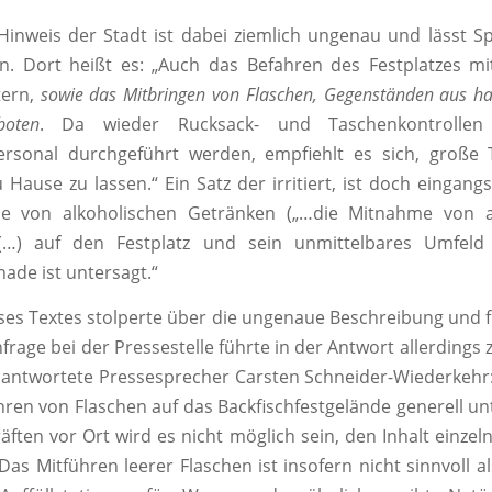
Hinweis der Stadt ist dabei ziemlich ungenau und lässt 
en. Dort heißt es: „Auch das Befahren des Festplatzes m
tern,
sowie das Mitbringen von Flaschen, Gegenständen aus ha
boten
. Da wieder Rucksack- und Taschenkontrolle
personal durchgeführt werden, empfiehlt es sich, große
 Hause zu lassen.“ Ein Satz der irritiert, ist doch eingang
e von alkoholischen Getränken („…die Mitnahme von a
(…) auf den Festplatz und sein unmittelbares Umfeld
de ist untersagt.“
eses Textes stolperte über die ungenaue Beschreibung und f
nfrage bei der Pressestelle führte in der Antwort allerdings
So antwortete Pressesprecher Carsten Schneider-Wiederkehr:
ühren von Flaschen auf das Backfischfestgelände generell un
räften vor Ort wird es nicht möglich sein, den Inhalt einzel
Das Mitführen leerer Flaschen ist insofern nicht sinnvoll a