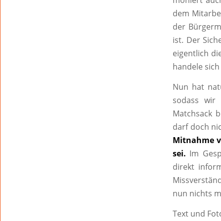
moniert auch
dem Mitarbei
der Bürgerme
ist. Der Sic
eigentlich d
handele sich
Nun hat natü
sodass wir
Matchsack be
darf doch ni
Mitnahme vo
sei.
Im Gesp
direkt info
Missverständ
nun nichts 
Text und Fot