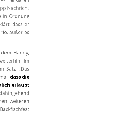
 Wir erklären
app Nachricht
me in Ordnung
lärt, dass er
rfe, außer es
uf dem Handy,
eiterhin im
em Satz: „Das
nmal,
dass die
lich erlaubt
t dahingehend
nen weiteren
Backfischfest