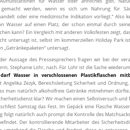
 Auffüllstationen für Wasser oder ähnliches gibt. Natü
gemacht werden, wenn es sich um Nahrung für Säu
handelt oder eine medizinische Indikation vorliegt.“ Also k
n Wasser auf einen Platz, der schon einmal durch sein
chen kann? Ein Vergleich mit anderen Volksfesten zeigt, das
ht untersagt ist, selbst im kommerziellen Holiday Park ist 
n „Getränkepaketen“ untersagt.
n der Aussage des Pressesprechers fragen wir bei der ver
rin, Stephanie Lohr, nach. Für Lohr ist die Sache wieder
darf Wasser in verschlossenen Plastikflaschen mitb
 Angelika Zezyk, Bereichsleitung Sicherheit und Ordnung, 
ass man natürlich alkoholfreie Getränke mitnehmen dürfte.
herheitsdienst klar? Wir machen einen Selbstversuch un
ischfest Samstag das Fest. Im Gepäck eine Flasche Wasser
 folgt natürlich auch prompt die Kontrolle des Matchsacks
befindet. Der kontrollierende Mitarbeiter des Sicherheitsd