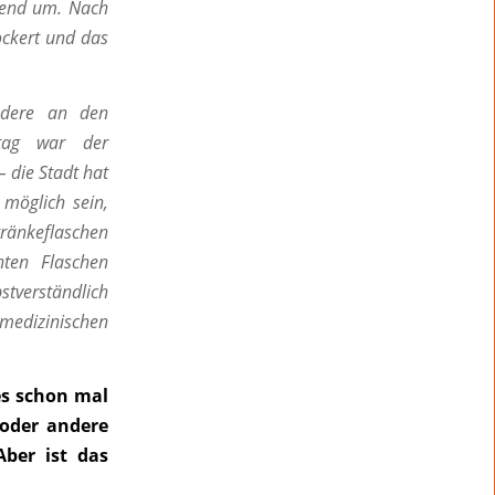
chend um. Nach
ockert und das
ondere an den
tag war der
 die Stadt hat
 möglich sein,
tränkeflaschen
hten Flaschen
stverständlich
medizinischen
es schon mal
 oder andere
ber ist das