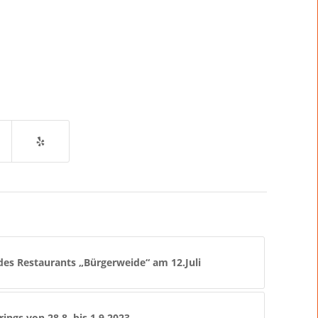
 des Restaurants „Bürgerweide“ am 12.Juli
ings von 28.8. bis 1.9.2023