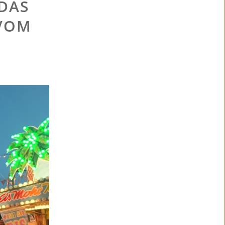
 DAS
 VOM