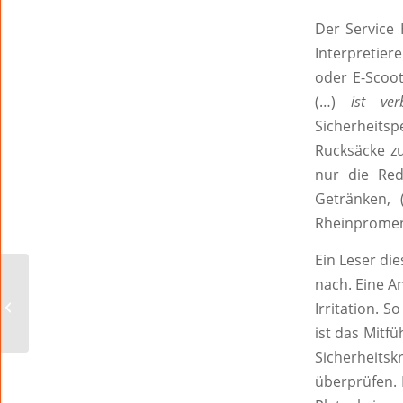
Der Service 
Interpretier
oder E-Scoo
(…)
ist ver
Sicherheits
Rucksäcke zu
nur die Red
Getränken, 
Rheinpromena
Ein Leser di
nach. Eine A
90 Jahre Backfischfest –
45 Jahre Sanitätsdienst
Irritation. 
des ASB auf der Fes...
ist das Mitf
Sicherheitsk
überprüfen. 