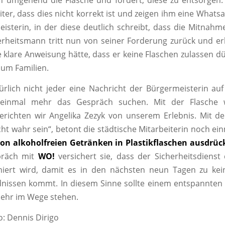
 umgehend die Flasche und fordert, diese zu entsorgen.
ter, dass dies nicht korrekt ist und zeigen ihm eine Whats
isterin, in der diese deutlich schreibt, dass die Mitnah
herheitsmann tritt nun von seiner Forderung zurück und erk
ie klare Anweisung hätte, dass er keine Flaschen zulassen dü
 um Familien.
rlich nicht jeder eine Nachricht der Bürgermeisterin a
 einmal mehr das Gespräch suchen. Mit der Flasche w
richten wir Angelika Zezyk von unserem Erlebnis. Mit d
cht wahr sein“, betont die städtische Mitarbeiterin noch ei
n alkoholfreien Getränken in Plastikflaschen ausdrück
räch mit
WO!
versichert sie, dass der Sicherheitsdiens
rmiert wird, damit es in den nächsten neun Tagen zu kei
nissen kommt. In diesem Sinne sollte einem entspannten 
mehr im Wege stehen.
o: Dennis Dirigo