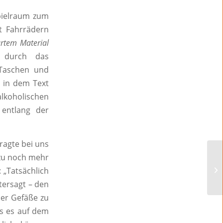
Spielraum zum
it Fahrrädern
rtem Material
n durch das
 Taschen und
s in dem Text
lkoholischen
 entlang der
ragte bei uns
 zu noch mehr
 „Tatsächlich
tersagt – den
ner Gefäße zu
ls es auf dem