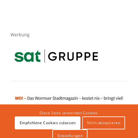
Werbung
Diese Seite verwendet Cookies.
Empfohlene Cookies zulassen
NIcht akzeptieren
Impressum
|
Datenschutzerklärung
|
Website von klicklabor.de
|
Webhosting & IT Infrastruktur
Einstellungen