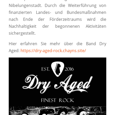
Nibelungenstadt. Durch die Weiterführung von
finanzierten Landes- und Bundesmaßnahmen
nach Ende der Förderzeitraums wird die
Nachhaltigkeit der begonnenen Aktivitäten
sichergestellt.
Hier erfahren Sie mehr über die Band Dry
Aged:
https://dry-aged-rock.chayns.site/