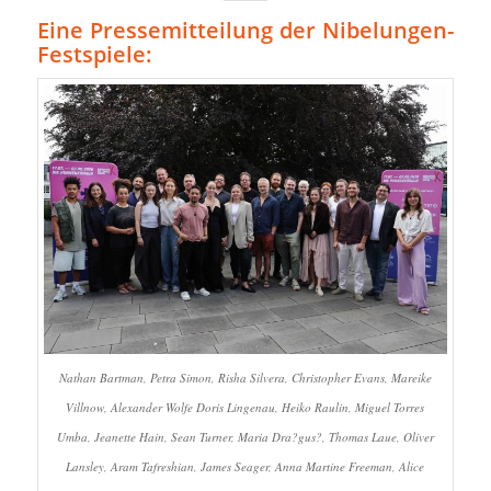
Eine Pressemitteilung der Nibelungen-
Festspiele:
Nathan Bartman, Petra Simon, Risha Silvera, Christopher Evans, Mareike
Villnow, Alexander Wolfe Doris Lingenau, Heiko Raulin, Miguel Torres
Umba, Jeanette Hain, Sean Turner, Maria Dra?gus?, Thomas Laue, Oliver
Lansley, Aram Tafreshian, James Seager, Anna Martine Freeman, Alice