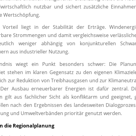
wirtschaftlich nutzbar und sichert zusätzliche Einnahm
le Wertschöpfung.
 Vorteil liegt in der Stabilität der Erträge. Windenergi
rbare Strommengen und damit vergleichsweise verlässlic
eutlich weniger abhängig von konjunkturellen Schwa
rn aus industrieller Nutzung.
ndnis wiegt ein Punkt besonders schwer: Die Planun
et stehen im klaren Gegensatz zu den eigenen Klimaziele
ch zur Reduktion von Treibhausgasen und zur Klimaneutral
. Der Ausbau erneuerbarer Energien ist dafür zentral. D
 gilt aus fachlicher Sicht als konfliktarm und geeignet,
llen nach den Ergebnissen des landesweiten Dialogproze
rung und Umweltverbänden prioritär genutzt werden.
n die Regionalplanung