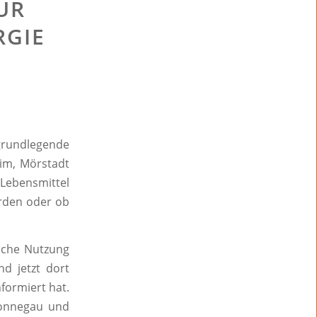
ÜR
RGIE
rundlegende
eim, Mörstadt
Lebensmittel
erden oder ob
liche Nutzung
nd jetzt dort
nformiert hat.
onnegau und