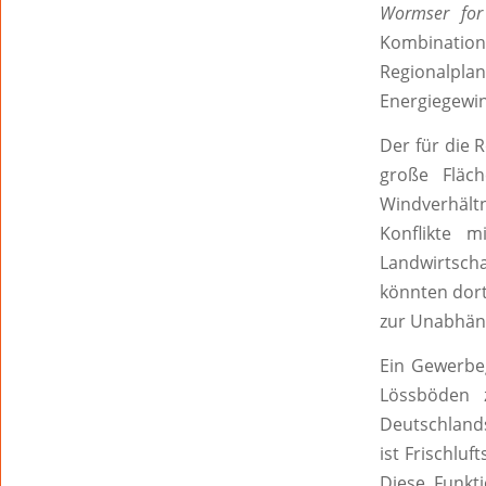
Wormser for
Kombination 
Regionalplan
Energiegewin
Der für die 
große Fläch
Windverhält
Konflikte 
Landwirtsch
könnten dort
zur Unabhäng
Ein Gewerbeg
Lössböden 
Deutschlands.
ist Frischlu
Diese Funkt