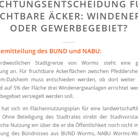
ICHTUNGSENTSCHEIDUNG F
CHTBARE ÄCKER: WINDENE
ODER GEWERBEGEBIET?
semitteilung des BUND und NABU:
dwestlichen Stadtgrenze von Worms steht eine g
ung an. Für fruchtbare Ackerflächen zwischen Pfeddersh
im-Dalsheim muss entschieden werden, ob dort weiter 
 auf 5% der Fläche drei Windenergieanlagen errichtet w
begebiet versiegelt werden soll.
 hat sich im Flächennutzungsplan für eine landwirtschaft
 Ohne Beteiligung des Stadtrates strebt der Stadtvorsta
che Nutzung ein über die er die Öffentlichkeit noch nicht i
tung des Bündnisses aus BUND Worms, NABU Worms-W