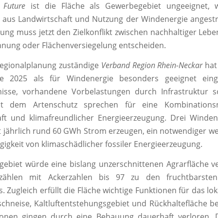
 Future
ist die Fläche als Gewerbegebiet ungeeignet, 
aus Landwirtschaft und Nutzung der Windenergie angestr
ung muss jetzt den Zielkonflikt zwischen nachhaltiger Lebe
nung oder Flächenversiegelung entscheiden.
Regionalplanung zuständige
Verband Region Rhein-Neckar
hat 
e 2025 als für Windenergie besonders geeignet eing
nisse, vorhandene Vorbelastungen durch Infrastruktur s
mit dem Artenschutz sprechen für eine Kombinations
aft und klimafreundlicher Energieerzeugung. Drei Winden
 jährlich rund 60 GWh Strom erzeugen, ein notwendiger wei
igkeit von klimaschädlicher fossiler Energieerzeugung.
ebiet würde eine bislang unzerschnittenen Agrarfläche ve
zählen mit Ackerzahlen bis 97 zu den fruchtbarsten
 Zugleich erfüllt die Fläche wichtige Funktionen für das lok
ftschneise, Kaltluftentstehungsgebiet und Rückhaltefläche be
ionen gingen durch eine Bebauung dauerhaft verloren. D