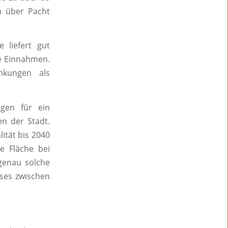
en über Pacht
e liefert gut
he Einnahmen.
nkungen als
gen für ein
n der Stadt.
ität bis 2040
ie Fläche bei
 genau solche
sses zwischen