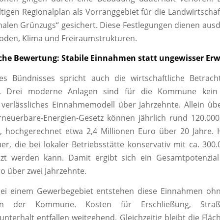
ltigen Regionalplan als Vorranggebiet für die Landwirtschaft
nalen Grünzugs“ gesichert. Diese Festlegungen dienen aus
oden, Klima und Freiraumstrukturen.
iche Bewertung: Stabile Einnahmen statt ungewisser Er
es Bündnisses spricht auch die wirtschaftliche Betrach
e. Drei moderne Anlagen sind für die Kommune kein
verlässliches Einnahmemodell über Jahrzehnte. Allein ü
neuerbare-Energien-Gesetz können jährlich rund 120.000
n, hochgerechnet etwa 2,4 Millionen Euro über 20 Jahre
r, die bei lokaler Betriebsstätte konservativ mit ca. 300
tzt werden kann. Damit ergibt sich ein Gesamtpotenzia
ro über zwei Jahrzehnte.
bei einem Gewerbegebiet entstehen diese Einnahmen ohn
gen der Kommune. Kosten für Erschließung, Str
unterhalt entfallen weitgehend. Gleichzeitig bleibt die Flä