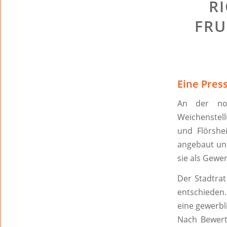
R
FRU
Eine Pres
An der nor
Weichenstell
und Flörshe
angebaut und
sie als Gewer
Der Stadtrat
entschieden.
eine gewerbli
Nach Bewer