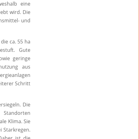
weshalb eine
ebt wird. Die
nsmittel- und
die ca. 55 ha
estuft. Gute
owie geringe
nutzung aus
ergieanlagen
terer Schritt
rsiegeln. Die
 Standorten
ale Klima. Sie
i Starkregen.
aher ist die