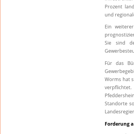
Prozent land
und regiona
Ein weiterer
prognostizie
Sie sind d
Gewerbesteue
Für das Bü
Gewerbegebi
Worms hat si
verpflichtet
Pfeddersheim
Standorte so
Landesregie
Forderung a