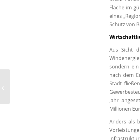
Fläche im gü
eines „Regio
Schutz von B
Wirtschaftl
Aus Sicht d
Windenergi
sondern ein 
nach dem Er
Stadt fließe
Es wird gefeiert im
„Pfrimmpark“
Gewerbesteue
Jahr angese
Millionen Eu
Anders als 
Vorleistun
Infrastruktur