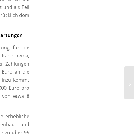
 und als Teil
drücklich dem
wartungen
tung für die
 Randthema,
ber Zahlungen
 Euro an die
. Hinzu kommt
.000 Euro pro
l von etwa 8
e erhebliche
aßenbau und
che zu über 95