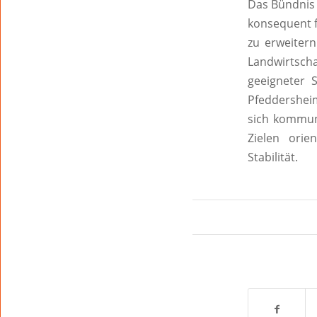
Das Bündnis
konsequent 
zu erweitern
Landwirtscha
geeigneter 
Pfeddersheim
sich kommuna
Zielen orie
Stabilität.