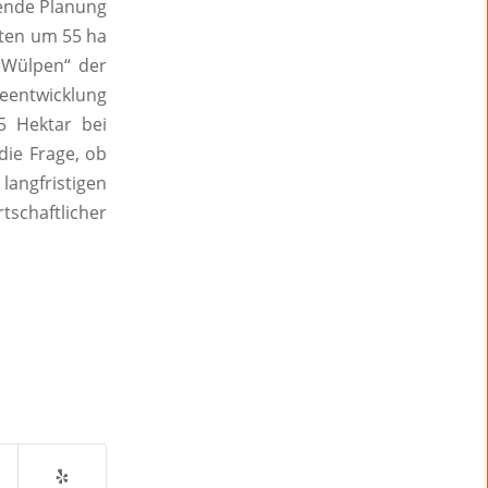
hende Planung
ten um 55 ha
n Wülpen“ der
beentwicklung
5 Hektar bei
die Frage, ob
langfristigen
schaftlicher