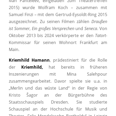
Ivan Panteleev, eingeladen zum Theatertreffen
2015) wurde Wolfram Koch – zusammen mit
Samuel Finzi – mit dem Gertrud-Eysoldt-Ring 2015
ausgezeichnet. Zu seinen Filmen zählen
Draußen
ist Sommer
,
Ein großes Versprechen
und
Seneca
. Von
Oktober 2013 bis 2024 verkörperte er den
Tatort
-
Kommissar für seinen Wohnort Frankfurt am
Main.
Kriemhild Hamann
, prädestiniert für die Rolle
der
Kriemhild,
hat bereits in früheren
Inszenierungen mit Mina Salehpour
zusammengearbeitet. Davor spielte sie u.a. in
„Merlin und das wüste Land“ in der Regie von
Kristo Šagor an der Bürgerbühne des
Staatsschauspiels Dresden. Sie studierte
Schauspiel an der Hochschule für Musik und
Theater „Felix Mendelssohn Bartholdy“ in Leipzig