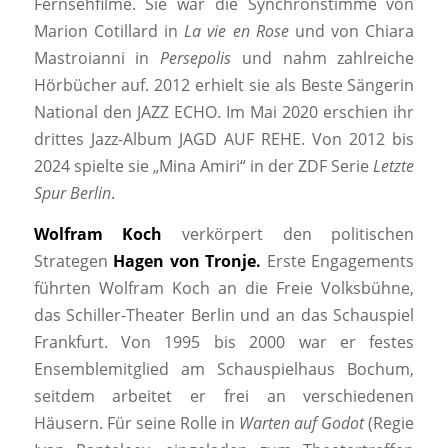
Fernsehfilme. Sie war die Synchronstimme von
Marion Cotillard in
La vie en Rose
und von Chiara
Mastroianni in
Persepolis
und nahm zahlreiche
Hörbücher auf. 2012 erhielt sie als Beste Sängerin
National den JAZZ ECHO. Im Mai 2020 erschien ihr
drittes Jazz-Album JAGD AUF REHE. Von 2012 bis
2024 spielte sie „Mina Amiri“ in der ZDF Serie
Letzte
Spur Berlin
.
Wolfram Koch
verkörpert den politischen
Strategen
Hagen von Tronje.
Erste Engagements
führten Wolfram Koch an die Freie Volksbühne,
das Schiller-Theater Berlin und an das Schauspiel
Frankfurt. Von 1995 bis 2000 war er festes
Ensemblemitglied am Schauspielhaus Bochum,
seitdem arbeitet er frei an verschiedenen
Häusern. Für seine Rolle in
Warten auf Godot
(Regie