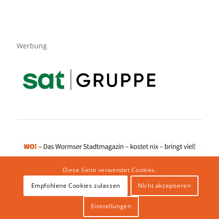
Werbung
Diese Seite verwendet Cookies.
Empfohlene Cookies zulassen
NIcht akzeptieren
Impressum
|
Datenschutzerklärung
|
Website von klicklabor.de
|
Webhosting & IT Infrastruktur
Einstellungen