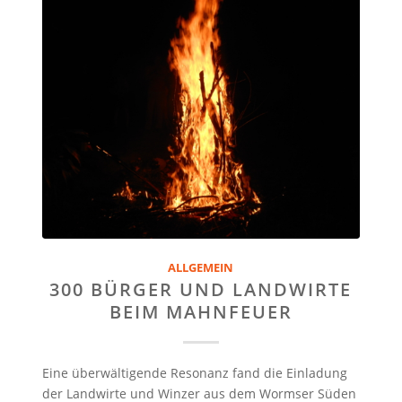
ALLGEMEIN
300 BÜRGER UND LANDWIRTE
BEIM MAHNFEUER
Eine überwältigende Resonanz fand die Einladung
der Landwirte und Winzer aus dem Wormser Süden