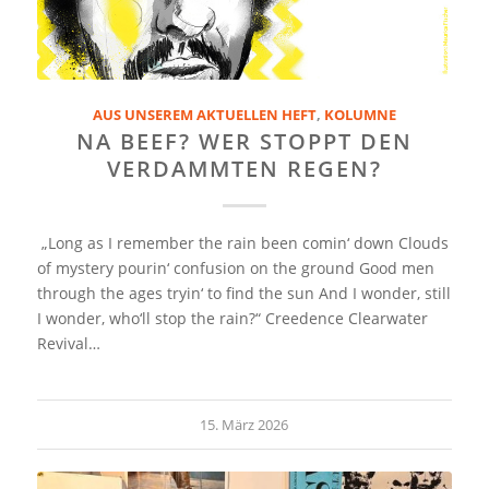
AUS UNSEREM AKTUELLEN HEFT
,
KOLUMNE
NA BEEF? WER STOPPT DEN
VERDAMMTEN REGEN?
„Long as I remember the rain been comin‘ down Clouds
of mystery pourin‘ confusion on the ground Good men
through the ages tryin‘ to find the sun And I wonder, still
I wonder, who‘ll stop the rain?“ Creedence Clearwater
Revival…
15. März 2026