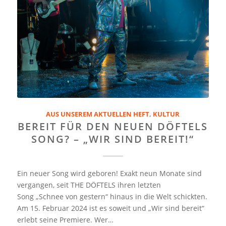
AUS UNSEREM AKTUELLEN HEFT
,
KULTUR
BEREIT FÜR DEN NEUEN DÖFTELS
SONG? – „WIR SIND BEREIT!“
Ein neuer Song wird geboren! Exakt neun Monate sind
vergangen, seit THE DÖFTELS ihren letzten
Song „Schnee von gestern“ hinaus in die Welt schickten.
Am 15. Februar 2024 ist es soweit und „Wir sind bereit“
erlebt seine Premiere. Wer…