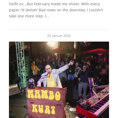
heißt es: „But February made me shiver, With every
paper I‘d deliver Bad news on the doorstep, I couldn‘t
take one more step. I…
29. Januar 2026