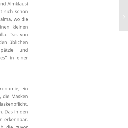
und Almklausi
nt sich schon
Palma, wo die
inen kleinen
lla. Das von
den üblichen
Spätzle und
es“ in einer
tronomie, ein
, die Masken
askenpflicht,
n. Das in den
n erkennbar.
lb die zuvor