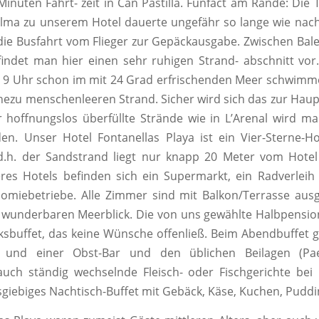
inuten Fahrt- zeit in Can Pastilla. Funfact am Rande: Die 
lma zu unserem Hotel dauerte ungefähr so lange wie nac
 die Busfahrt vom Flieger zur Gepäckausgabe. Zwischen Bal
findet man hier einen sehr ruhigen Strand- abschnitt vor
 Uhr schon im mit 24 Grad erfrischenden Meer schwimmen
hezu menschenleeren Strand. Sicher wird sich das zur Hau
 hoffnungslos überfüllte Strände wie in L’Arenal wird 
den. Unser Hotel Fontanellas Playa ist ein Vier-Sterne-Ho
d.h. der Sandstrand liegt nur knapp 20 Meter vom Hotel
res Hotels befinden sich ein Supermarkt, ein Radverleih
omiebetriebe. Alle Zimmer sind mit Balkon/Terrasse ausg
 wunderbaren Meerblick. Die von uns gewählte Halbpensio
ksbuffet, das keine Wünsche offenließ. Beim Abendbuffet 
- und einer Obst-Bar und den üblichen Beilagen (Pae
 auch ständig wechselnde Fleisch- oder Fischgerichte bei 
sgiebiges Nachtisch-Buffet mit Gebäck, Käse, Kuchen, Puddi