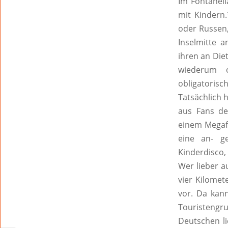
Im Fontanell
mit Kindern.
oder Russen,
Inselmitte 
ihren an Die
wiederum o
obligatorisch
Tatsächlich 
aus Fans de
einem Megaf
eine an- g
Kinderdisco
Wer lieber a
vier Kilomet
vor. Da kan
Touristengr
Deutschen l