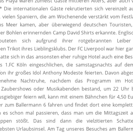
as Playa waren zumeist Gäste mittleren Alters, aber auch v
* Die internationalen Gäste rekrutierten sich vereinzelt 
 vielen Spaniern, die am Wochenende verstärkt vom Fest
ans Meer kamen, aber überwiegend deutschen Touristen
ter Bohlen erinnernden Camp David Shirts erkannte. Englis
uteten sich aufgrund ihrer rotgebrannten Leib
en Trikot ihres Lieblingsklubs. Der FC Liverpool war hier ga
hatte sich in das ansonsten eher ruhige Hotel auch eine B
s 1.FC Köln eingeschlichen, die samstagsnachts auf de
on ihr großes Idol Anthony Modeste feierten. Davon abge
enehme Nachtruhe, nachdem das Programm im Hot
, Zaubershows oder Musikabenden bestand, um 22 Uhr 
usgiebiger feiern will, kann mit einem Bähnchen für 4,50 E
er zum Ballermann 6 fahren und findet dort eine komplet
n es schon mal passieren, dass man um die Mittagszeit a
uppen stößt. Das sind dann die vielzitierten Schatt
iebsten Urlaubsinsel. Am Tag unseres Besuches am Baller