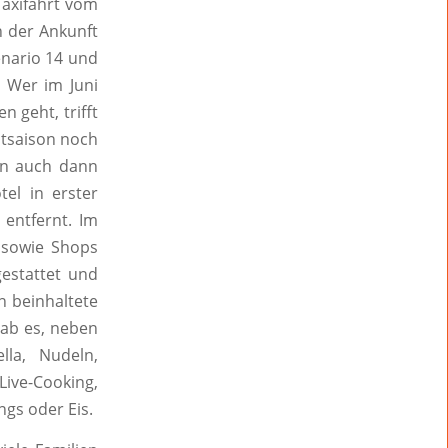
Taxifahrt vom
h der Ankunft
enario 14 und
. Wer im Juni
 geht, trifft
ptsaison noch
man auch dann
tel in erster
 entfernt. Im
 sowie Shops
estattet und
n beinhaltete
gab es, neben
lla, Nudeln,
Live-Cooking,
ngs oder Eis.