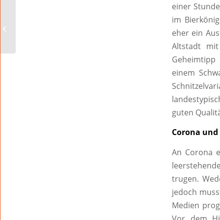
einer Stunde
Neu in der Kinowelt
im Bierkönig
Worms: Thor – Love
eher ein Aus
and Thunder
Altstadt mi
Geheimtipp 
einem Schwa
Schnitzelv
landestypis
guten Qualitä
Corona und
An Corona er
leerstehend
trugen. Wede
jedoch musst
Medien prog
Vor dem Hin