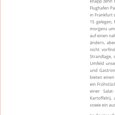
knapp zehn M
Flughafen Pa
in Frankfurt
15 gelegen, 
morgens um 9
auf einen na
ändern, aber
nicht vorfin
Strandlage, 
Umfeld unse
und Gastron
bieten einen
ein Frühstüc
einer Salat
Kartoffeln),
sowie ein au