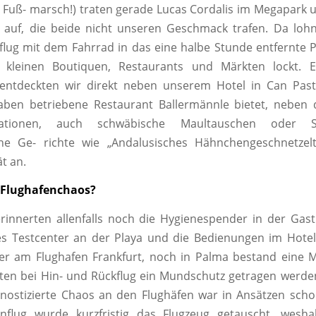
 Fuß- marsch!) traten gerade Lucas Cordalis im Megapark 
 auf, die beide nicht unseren Geschmack trafen. Da loh
flug mit dem Fahrrad in das eine halbe Stunde entfernte 
t kleinen Boutiquen, Restaurants und Märkten lockt. E
entdeckten wir direkt neben unserem Hotel in Can Pasti
ben betriebene Restaurant Ballermännle bietet, neben 
ariationen, auch schwäbische Maultauschen oder 
che Ge- richte wie „Andalusisches Hähnchengeschnetzelt
t an.
 Flughafenchaos?
innerten allenfalls noch die Hygienespender in der Gas
es Testcenter an der Playa und die Bedienungen im Hotel
r am Flughafen Frankfurt, noch in Palma bestand eine M
en bei Hin- und Rückflug ein Mundschutz getragen werde
nostizierte Chaos an den Flughäfen war in Ansätzen scho
flug wurde kurzfristig das Flugzeug getauscht, wesha