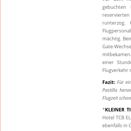
gebuchten 
reservierten
runterzog.
Flugpersona
mächtig. Bei
Gate-Wechs
mitbekamen. 
einer Stund
Flugverkehr 
Fazit:
Für ei
Pastilla her
Flugzeit scho
*
KLEINER T
Hotel TCB EL
ebenfalls in 