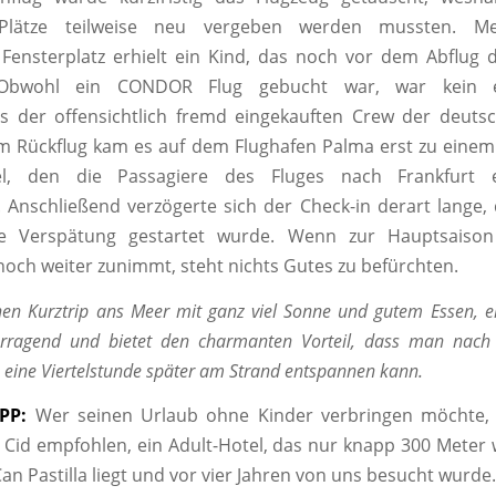
Plätze teilweise neu vergeben werden mussten. Me
 Fensterplatz erhielt ein Kind, das noch vor dem Abflug 
 Obwohl ein CONDOR Flug gebucht war, war kein e
ls der offensichtlich fremd eingekauften Crew der deuts
m Rückflug kam es auf dem Flughafen Palma erst zu einem 
el, den die Passagiere des Fluges nach Frankfurt eh
Anschließend verzögerte sich der Check-in derart lange, 
e Verspätung gestartet wurde. Wenn zur Hauptsaison
noch weiter zunimmt, steht nichts Gutes zu befürchten.
nen Kurztrip ans Meer mit ganz viel Sonne und gutem Essen, e
vorragend und bietet den charmanten Vorteil, dass man nach
n eine Viertelstunde später am Strand entspannen kann.
IPP:
Wer seinen Urlaub ohne Kinder verbringen möchte,
 Cid empfohlen, ein Adult-Hotel, das nur knapp 300 Meter w
Can Pastilla liegt und vor vier Jahren von uns besucht wurde.