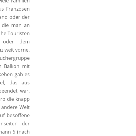
iele Familien
aus Franzosen
land oder der
, die man an
che Touristen
er oder dem
nz weit vorne.
esuchergruppe
m Balkon mit
sehen gab es
el, das aus
beendet war.
uro die knapp
t andere Welt
uf besoffene
enseiten der
mann 6 (nach