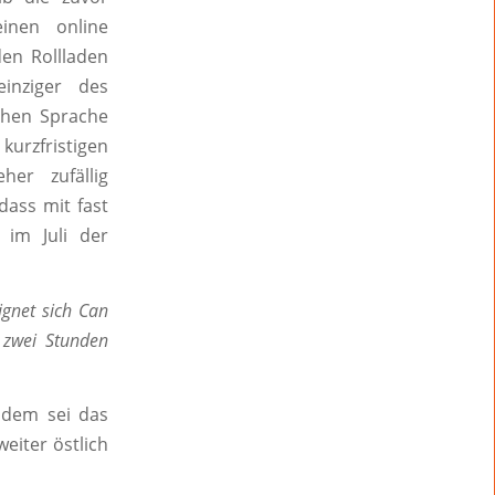
inen online
den Rollladen
inziger des
chen Sprache
kurzfristigen
er zufällig
dass mit fast
 im Juli der
ignet sich Can
 zwei Stunden
 dem sei das
eiter östlich