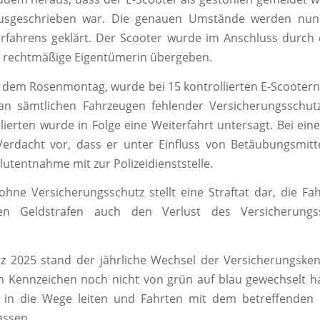
usgeschrieben war. Die genauen Umstände werden nu
erfahrens geklärt. Der Scooter wurde im Anschluss durc
ie rechtmäßige Eigentümerin übergeben.
 dem Rosenmontag, wurde bei 15 kontrollierten E-Scoote
an sämtlichen Fahrzeugen fehlender Versicherungsschutz 
llierten wurde in Folge eine Weiterfahrt untersagt. Bei ein
erdacht vor, dass er unter Einfluss von Betäubungsmitte
lutentnahme mit zur Polizeidienststelle.
hne Versicherungsschutz stellt eine Straftat dar, die Fah
n Geldstrafen auch den Verlust des Versicherungs
.
z 2025 stand der jährliche Wechsel der Versicherungsken
n Kennzeichen noch nicht von grün auf blau gewechselt hat
h in die Wege leiten und Fahrten mit dem betreffenden 
assen.