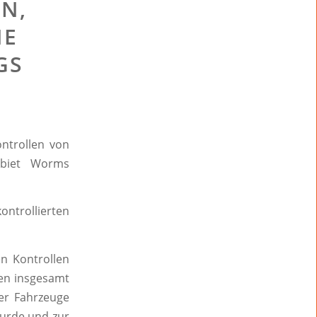
N,
NE
GS
ontrollen von
gebiet Worms
ntrollierten
n Kontrollen
ren insgesamt
er Fahrzeuge
wurde und zur