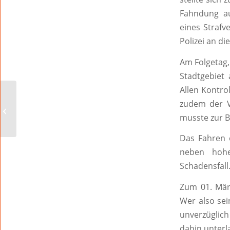
Fahndung a
eines Strafv
Polizei an d
Am Folgetag,
Stadtgebiet 
Allen Kontro
zudem der V
Informationsveranstaltung
zur Pflegeelternschaft
musste zur B
Das Fahren o
neben hohe
Schadensfall
Zum 01. Mär
Wer also sei
unverzüglic
dahin unterl