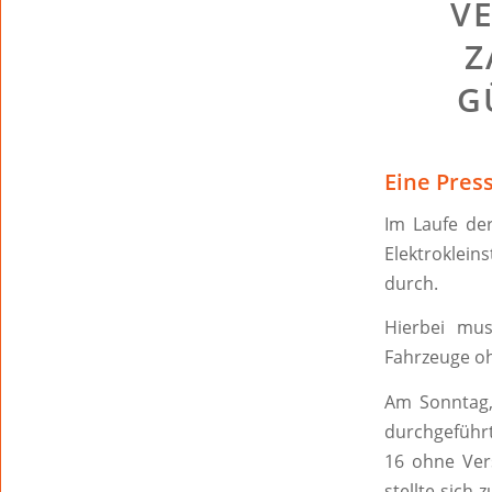
V
Z
G
Eine Pres
Im Laufe der
Elektroklei
durch.
Hierbei mus
Fahrzeuge oh
Am Sonntag,
durchgeführt
16 ohne Ver
stellte sich