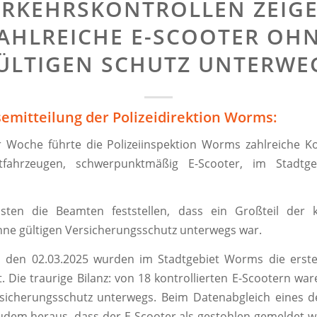
ERKEHRSKONTROLLEN ZEIGE
AHLREICHE E-SCOOTER OH
ÜLTIGEN SCHUTZ UNTERWE
semitteilung der Polizeidirektion Worms:
 Woche führte die Polizeiinspektion Worms zahlreiche K
nstfahrzeugen, schwerpunktmäßig E-Scooter, im Stadt
sten die Beamten feststellen, dass ein Großteil der ko
ne gültigen Versicherungsschutz unterwegs war.
 den 02.03.2025 wurden im Stadtgebiet Worms die erste
. Die traurige Bilanz: von 18 kontrollierten E-Scootern wa
sicherungsschutz unterwegs. Beim Datenabgleich eines d
 zudem heraus, dass der E-Scooter als gestohlen gemeldet 