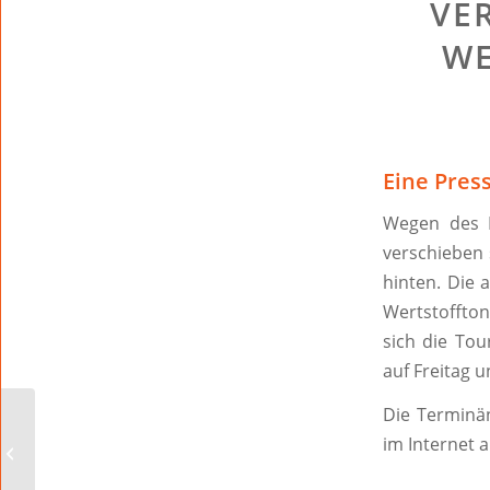
VE
WE
Eine Pres
Wegen des F
verschieben 
hinten. Die 
Wertstoffto
sich die To
auf Freitag 
Die Terminän
Wormatia aktuell:
im Internet 
Weiterhin
ungeschlagen