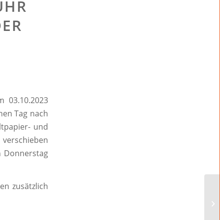
UHR
DER
m 03.10.2023
inen Tag nach
ltpapier- und
 verschieben
n Donnerstag
en zusätzlich