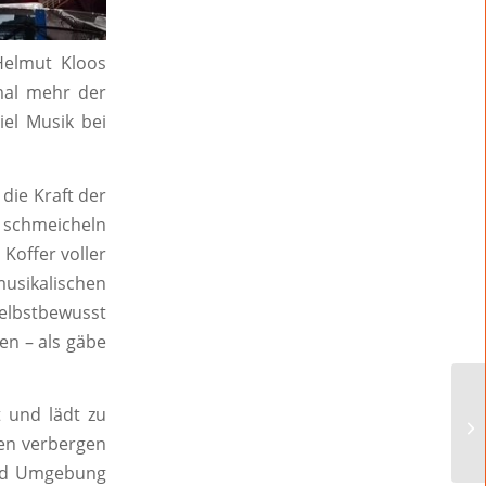
Helmut Kloos
mal mehr der
el Musik bei
die Kraft der
 schmeicheln
Koffer voller
musikalischen
Selbstbewusst
en – als gäbe
 und lädt zu
men verbergen
 und Umgebung