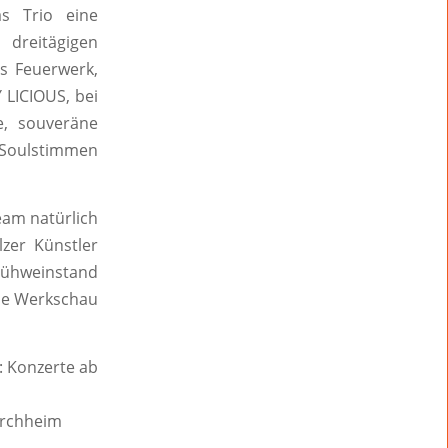
as Trio eine
 dreitägigen
es Feuerwerk,
 LICIOUS, bei
e, souveräne
 Soulstimmen
eam natürlich
zer Künstler
lühweinstand
ine Werkschau
: Konzerte ab
orchheim