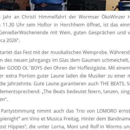
 Jahr an Christi Himmelfahrt der Wormser ÖkoWinzer 
11.30 Uhr sein Hoftor in Horchheim öffnet, ist das ein
n GenießerWochenende mit Wein, guten Gesprächen und vi
ica 2026“.
 startet das Fest mit der musikalischen Weinprobe. Während 
rm des neuen Jahrgangs im Glas dem Gaumen schmeichelt,
der GOOD OL`BOYS den Ohren der Hoffestgäste. Mit einem 
er extra Portion guter Laune laden die Musiker zu einer 
die Jahrzehnte. Gute Laune garantieren auch THE BEATS. 
 dementsprechend: „The Beats bedeutet feiern, tanzen, sing
en“.
 Partystimmung nimmt auch das Trio von LOMORO ernst
pienight“ am Vino et Musica Freitag. Hinter dem Bandna
lost Hippies“, die unter Lorna, Moni und Rolf in Worms