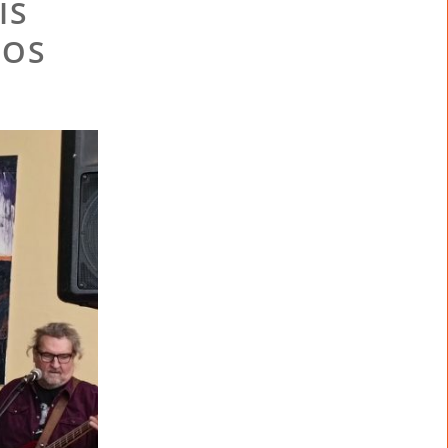
IS
OOS