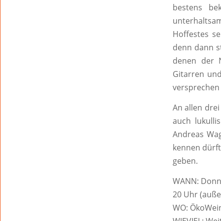
bestens bek
unterhaltsa
Hoffestes se
denn dann st
denen der N
Gitarren un
versprechen 
An allen dre
auch lukull
Andreas Wag
kennen dürft
geben.
WANN: Donner
20 Uhr (auß
WO: ÖkoWein
WIEVIEL: Wei