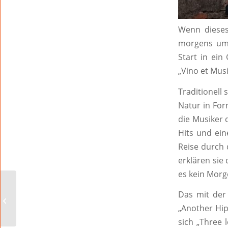
Wenn dieses
morgens um 
Start in ei
„Vino et Mus
Traditionell
Natur in Fo
die Musiker 
Hits und ein
Reise durch 
erklären sie
es kein Morg
CALLING MR. VAIN!
Das mit der
„Nosie Katzmann &
Daniel Helfrich“ im Gut
„Another Hip
Leben am...
sich „Three 