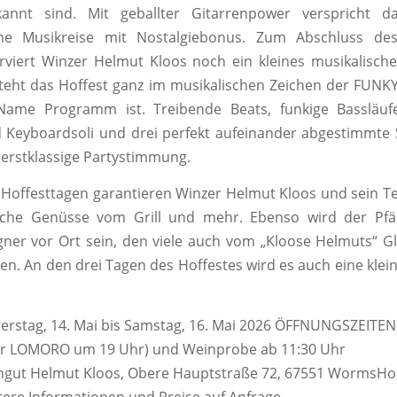
annt sind. Mit geballter Gitarrenpower verspricht d
me Musikreise mit Nostalgiebonus. Zum Abschluss des
rviert Winzer Helmut Kloos noch ein kleines musikalisch
eht das Hoffest ganz im musikalischen Zeichen der FUNKY
ame Programm ist. Treibende Beats, funkige Bassläuf
d Keyboardsoli und drei perfekt aufeinander abgestimmte
erstklassige Partystimmung.
i Hoffesttagen garantieren Winzer Helmut Kloos und sein T
ische Genüsse vom Grill und mehr. Ebenso wird der Pfäl
ner vor Ort sein, den viele auch vom „Kloose Helmuts“ G
en. An den drei Tagen des Hoffestes wird es auch eine kle
stag, 14. Mai bis Samstag, 16. Mai 2026 ÖFFNUNGSZEITEN
er LOMORO um 19 Uhr) und Weinprobe ab 11:30 Uhr
gut Helmut Kloos, Obere Hauptstraße 72, 67551 WormsH
tere Informationen und Preise auf Anfrage