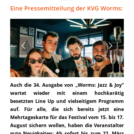
Eine Pressemitteilung der KVG Worms:
1
2
3
4
5
Auch die 34. Ausgabe von „Worms: Jazz & Joy“
wartet wieder mit einem
hochkarätig
besetzten Line Up und vielseitigem Programm
auf. Für alle, die sich bereits jetzt eine
Mehrtageskarte für das Festival vom 15. bis 17.
August sichern wollen, haben die Veranstalter
gute Neuigkeiten:
Ab sofort bis zum 22. März