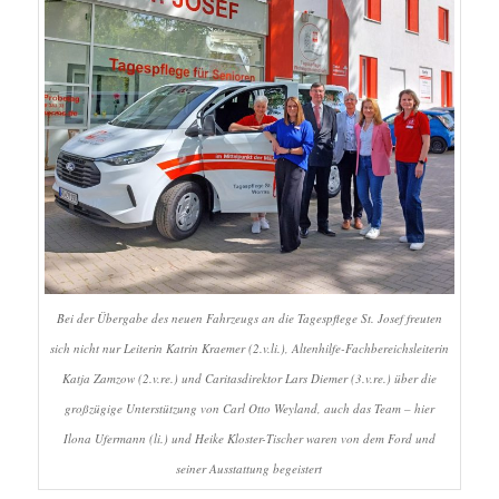
Bei der Übergabe des neuen Fahrzeugs an die Tagespflege St. Josef freuten
sich nicht nur Leiterin Katrin Kraemer (2.v.li.), Altenhilfe-Fachbereichsleiterin
Katja Zamzow (2.v.re.) und Caritasdirektor Lars Diemer (3.v.re.) über die
großzügige Unterstützung von Carl Otto Weyland, auch das Team – hier
Ilona Ufermann (li.) und Heike Kloster-Tischer waren von dem Ford und
seiner Ausstattung begeistert