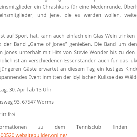
einsmitglieder ein Chrashkurs für eine Medenrunde. Übe
einsmitglieder, und jene, die es werden wollen, weiter
st auf Sport hat, kann auch einfach ein Glas Wein trinken
ik der Band „Game of Jones“ genießen. Die Band um de
n Jones unterhält mit Hits von Stevie Wonder bis zu den 
ndlich ist an verschiedenen Essenständen auch für das luk
 jüngeren Gäste erwartet an diesem Tag ein lustiges Ki
spannendes Event inmitten der idyllischen Kulisse des Wäl
g, 30. April ab 13 Uhr
chsweg 93, 67547 Worms
itt frei
ormationen zu dem Tennisclub finden 
500520.websitebuilder.online/