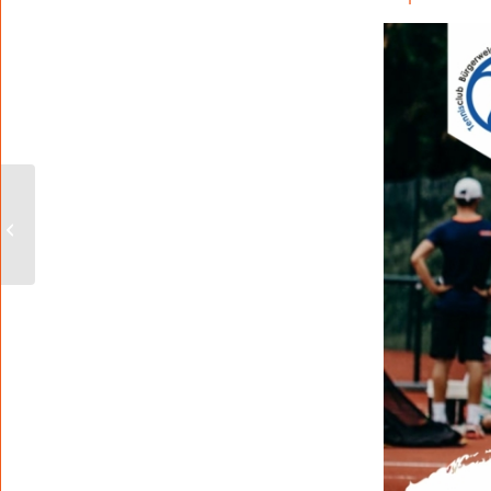
Heinrich-Völker-Bad:
Freibaderöffnung am 1.
Mai 2023 im
Interimsbetrieb