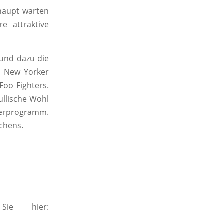
rhaupt warten
e attraktive
 und dazu die
n New Yorker
Foo Fighters.
ullische Wohl
nderprogramm.
dchens.
Sie hier: