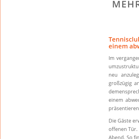
MEHR
Tenniscl
einem abw
Im vergange
umzustruktu
neu anzuleg
großzügig an
demensprech
einem abwec
präsentieren
Die Gäste er
offenen Tür.
Abend. So fi