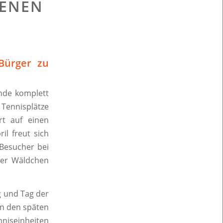
FENEN
Bürger zu
nde komplett
Tennisplätze
rt auf einen
il freut sich
Besucher bei
ser Wäldchen
g und Tag der
in den späten
nniseinheiten