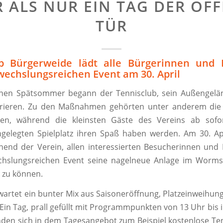
 ALS NUR EIN TAG DER OF
TÜR
ub Bürgerweide lädt alle Bürgerinnen und 
echslungsreichen Event am 30. April
nen Spätsommer begann der Tennisclub, sein Außengelä
rieren. Zu den Maßnahmen gehörten unter anderem die 
en, während die kleinsten Gäste des Vereins ab sofo
gelegten Spielplatz ihren Spaß haben werden. Am 30. Apr
end der Verein, allen interessierten Besucherinnen und 
hslungsreichen Event seine nagelneue Anlage im Worm
 zu können.
wartet ein bunter Mix aus Saisoneröffnung, Platzeinweihun
 Ein Tag, prall gefüllt mit Programmpunkten von 13 Uhr bis 
nden sich in dem Tagesangebot zum Beispiel kostenlose Te