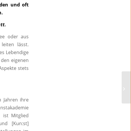
nden und oft
n.
tt.
dee oder aus
eiten lässt.
es Lebendige
, den eigenen
Aspekte stets
Al
n Jahren ihre
Kunstakademie
 ist Mitglied
nd [Kun:st]