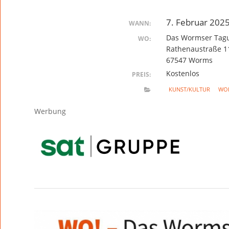
7. Februar 202
WANN:
Das Wormser Tagu
WO:
Rathenaustraße 1
67547 Worms
Kostenlos
PREIS:
KUNST/KULTUR
WO
Werbung