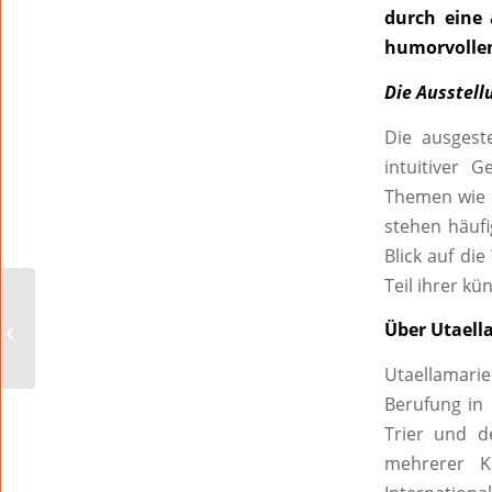
durch eine 
humorvollen
Die Ausstell
Die ausgest
intuitiver 
Themen wie 
stehen häufi
Blick auf di
Teil ihrer kü
Kein Applaus für Podmanitzki: Karl-
Über Utaell
Heinz Deichelmann liest…
Utaellamarie
Berufung in 
Trier und de
mehrerer K