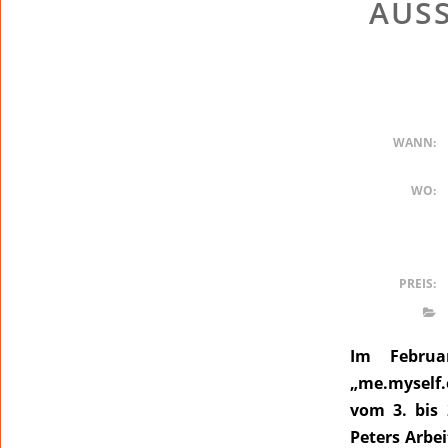
AUSS
WANN:
WO:
PREIS:
Im Februa
„me.myself.
vom 3. bis
Peters Arbe