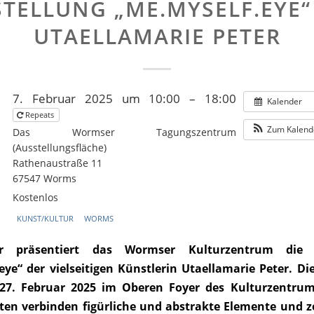
TELLUNG „ME.MYSELF.EYE
UTAELLAMARIE PETER
7. Februar 2025 um 10:00 – 18:00
Kalender
Repeats
Zum Kalend
Das Wormser Tagungszentrum
(Ausstellungsfläche)
Rathenaustraße 11
67547 Worms
Kostenlos
KUNST/KULTUR
WORMS
r präsentiert das Wormser Kulturzentrum die A
eye“ der vielseitigen Künstlerin Utaellamarie Peter. Di
 27. Februar 2025 im Oberen Foyer des Kulturzentrum
iten verbinden figürliche und abstrakte Elemente und z