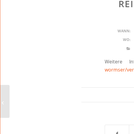
RE
WANN:
WO:
Weitere I
wormser/ver
Rhein Radeln