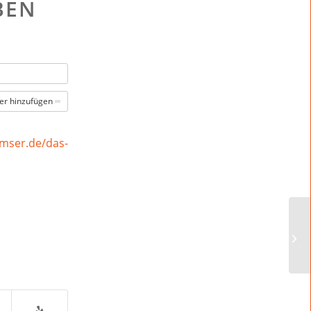
BEN
er hinzufügen
mser.de/das-
Pf
jä