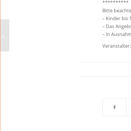
**********
Bitte beacht
– Kinder bis 
– Das Angebo
– In Ausnah
Stadtführung
Veranstalter: