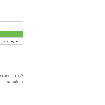
er hinzufügen
steführern/-
nen und außen