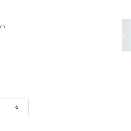
en.
St