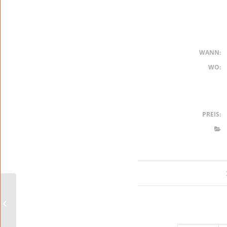
WANN:
WO:
PREIS:
Markt für Exquisites