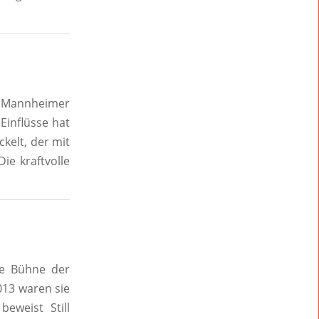
ie Mannheimer
Einflüsse hat
ckelt, der mit
ie kraftvolle
ie Bühne der
013 waren sie
eweist Still