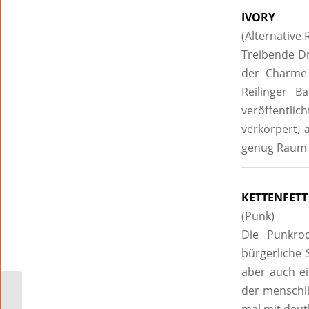
IVORY
(Alternative 
Treibende Dr
der Charme 
Reilinger B
veröffentli
verkörpert,
genug Raum 
KETTENFETT
(Punk)
Die Punkro
bürgerliche 
aber auch e
der menschli
Der Elder Statesman
mal mit deut
der deutschen