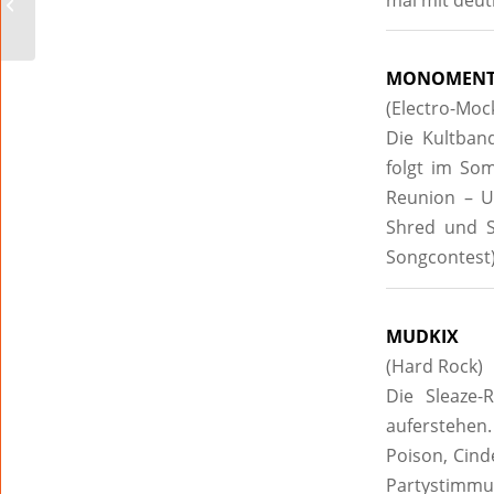
Musikszene
MONOMEN
(Electro-Moc
Die Kultban
folgt im So
Reunion – 
Shred und S
Songcontest
MUDKIX
(Hard Rock)
Die Sleaze
auferstehen
Poison, Cinde
Partystimmun