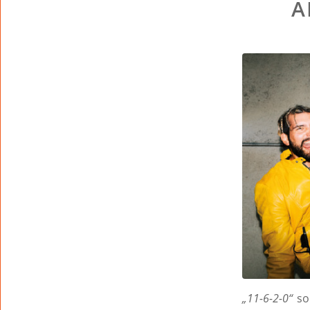
A
„11-6-2-0“
so