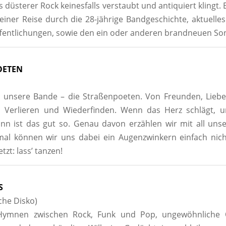
s düsterer Rock keinesfalls verstaubt und antiquiert klingt.
iner Reise durch die 28-jährige Bandgeschichte, aktuelles
ffentlichungen, sowie den ein oder anderen brandneuen So
OETEN
st unsere Bande – die Straßenpoeten. Von Freunden, Lieb
 Verlieren und Wiederfinden. Wenn das Herz schlägt, 
nn ist das gut so. Genau davon erzählen wir mit all uns
l können wir uns dabei ein Augenzwinkern einfach nicht
tzt: lass’ tanzen!
S
che Disko)
Hymnen zwischen Rock, Funk und Pop, ungewöhnliche O