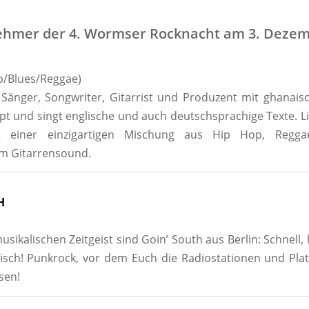
nehmer der 4. Wormser Rocknacht am 3. Dezem
p/Blues/Reggae)
Sänger, Songwriter, Gitarrist und Produzent mit ghanai
ppt und singt englische und auch deutschsprachige Texte. L
 einer einzigartigen Mischung aus Hip Hop, Regg
m Gitarrensound.
H
ikalischen Zeitgeist sind Goin’ South aus Berlin: Schnell, 
isch! Punkrock, vor dem Euch die Radiostationen und Pla
sen!