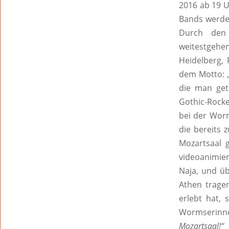
2016 ab 19 U
Bands werden
Durch den 
weitestgehe
Heidelberg, 
dem Motto:
die man get
Gothic-Rock
bei der Wor
die bereits 
Mozartsaal 
videoanimie
Naja, und ü
Athen trage
erlebt hat, 
Wormserin
Mozartsaal!“