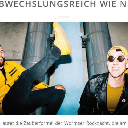
BWECHSLUNGSREICH WIE N
 lautet die Zauberformel der Wormser Rocknacht, die am