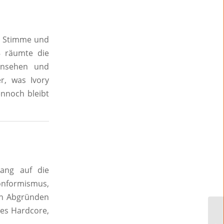
ie Stimme und
8 räumte die
ernsehen und
er, was Ivory
nnoch bleibt
ang auf die
Konformismus,
en Abgründen
des Hardcore,