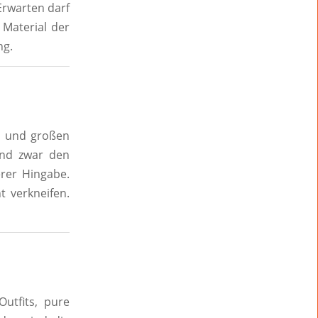
 Erwarten darf
 Material der
ng.
e und großen
und zwar den
erer Hingabe.
 verkneifen.
utfits, pure