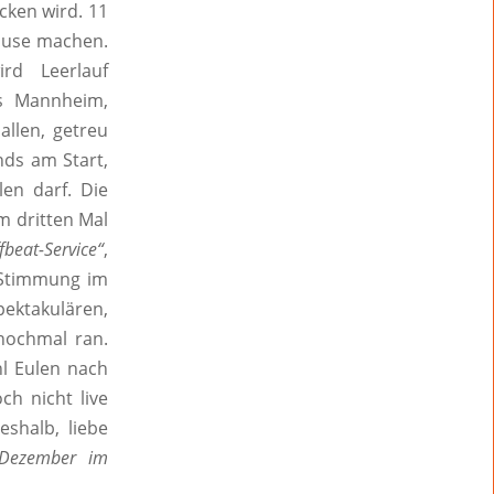
cken wird. 11
Pause machen.
rd Leerlauf
us Mannheim,
allen, getreu
ds am Start,
en darf. Die
 dritten Mal
fbeat-Service“
,
e Stimmung im
ektakulären,
nochmal ran.
hl Eulen nach
ch nicht live
eshalb, liebe
 Dezember im