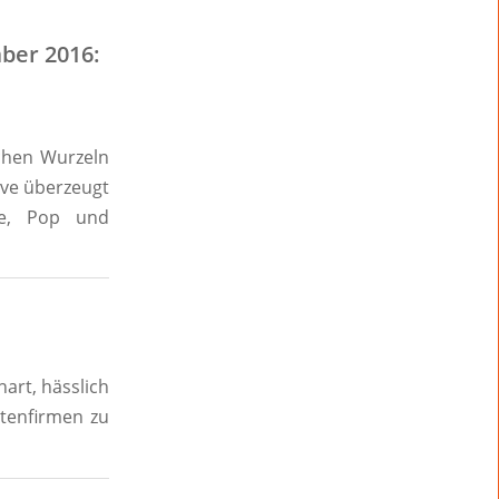
ber 2016:
schen Wurzeln
ive überzeugt
ae, Pop und
hart, hässlich
ttenfirmen zu