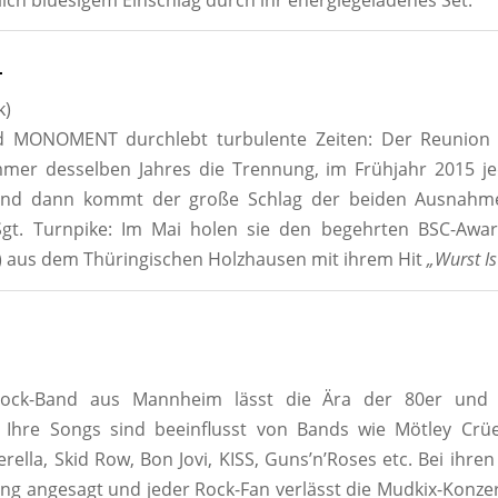
T
k)
d MONOMENT durchlebt turbulente Zeiten: Der Reunion
mmer desselben Jahres die Trennung, im Frühjahr 2015 je
Und dann kommt der große Schlag der beiden Ausnahme
gt. Turnpike: Im Mai holen sie den begehrten BSC-Awar
) aus dem Thüringischen Holzhausen mit ihrem Hit
„Wurst Is
-Rock-Band aus Mannheim lässt die Ära der 80er und 
. Ihre Songs sind beeinflusst von Bands wie Mötley Crüe
rella, Skid Row, Bon Jovi, KISS, Guns’n’Roses etc. Bei ihren 
g angesagt und jeder Rock-Fan verlässt die Mudkix-Konzer