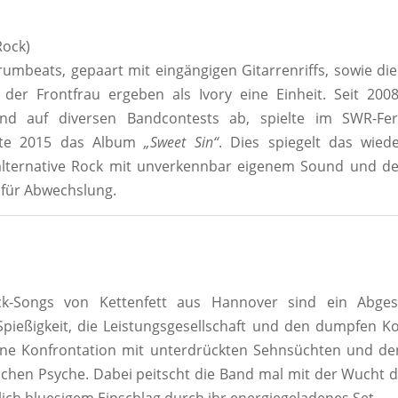
Rock)
umbeats, gepaart mit eingängigen Gitarrenriffs, sowie d
der Frontfrau ergeben als Ivory eine Einheit. Seit 200
and auf diversen Bandcontests ab, spielte im SWR-F
chte 2015 das Album
„Sweet Sin“
. Dies spiegelt das wied
 alternative Rock mit unverkennbar eigenem Sound und de
für Abwechslung.
ck-Songs von Kettenfett aus Hannover sind ein Abges
Spießigkeit, die Leistungsgesellschaft und den dumpfen 
ine Konfrontation mit unterdrückten Sehnsüchten und d
chen Psyche. Dabei peitscht die Band mal mit der Wucht 
lich bluesigem Einschlag durch ihr energiegeladenes Set.