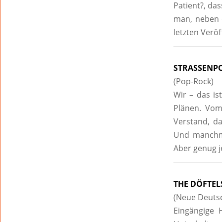
Patient?, das
man, neben e
letzten Verö
STRASSENP
(Pop-Rock)
Wir – das i
Plänen. Vom
Verstand, da
Und manchma
Aber genug je
THE DÖFTEL
(Neue Deuts
Eingängige 