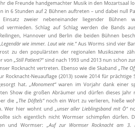
hr die Freunde handgemachter Musik in den Mozartsaal lo
 in 6 Stunden auf 2 Bühnen auftreten – und dabei null 
Einsatz zweier nebeneinander liegender Bühnen wi
nd vermieden. Schlag auf Schlag werden die Bands a
Reilingen, Hannover und Berlin die beiden Bühnen besch
„Legendär wie immer. Laut wie nie.“
Aus Worms sind vier Ban
rost zu den populärsten der regionalen Musikszene zähl
er von
„Still Patient?“
sind nach 1993 und 2013 nun schon zum
mser Rocknacht vertreten. Ebenso wie die Skaband
„The
Of
zur Rocknacht-Neuauflage (2013) sowie 2014 für prächtig
gesorgt hat.
„Monoment“
waren im Vorjahr dank einer sp
rten Show die großen Abräumer und dürfen dieses Jahr 
ber die
„The Döftels“
noch ein Wort zu verlieren, hieße wo
n. Wer hier wohnt und
„unser aller Lieblingsband mit Ö“
no
sollte sich eigentlich nicht Wormser schimpfen dürfen. D
nen und Wormser:
„Auf zur Wormser Rocknacht am 3.