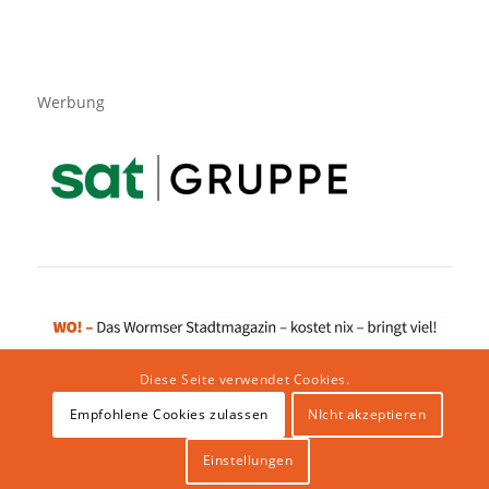
Werbung
Diese Seite verwendet Cookies.
Empfohlene Cookies zulassen
NIcht akzeptieren
Impressum
|
Datenschutzerklärung
|
Website von klicklabor.de
|
Webhosting & IT Infrastruktur
Einstellungen