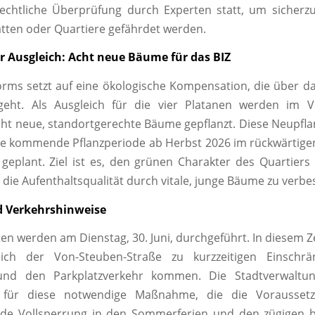
echtliche Überprüfung durch Experten statt, um sicherzu
ätten oder Quartiere gefährdet werden.
r Ausgleich: Acht neue Bäume für das BIZ
rms setzt auf eine ökologische Kompensation, die über da
eht. Als Ausgleich für die vier Platanen werden im Ve
ht neue, standortgerechte Bäume gepflanzt. Diese Neupfl
die kommende Pflanzperiode ab Herbst 2026 im rückwärtige
geplant. Ziel ist es, den grünen Charakter des Quartiers l
 die Aufenthaltsqualität durch vitale, junge Bäume zu verbe
d Verkehrshinweise
iten werden am Dienstag, 30. Juni, durchgeführt. In diesem 
ich der Von-Steuben-Straße zu kurzzeitigen Einschrä
und den Parkplatzverkehr kommen. Die Stadtverwaltun
s für diese notwendige Maßnahme, die die Voraussetz
nde Vollsperrung in den Sommerferien und den zügigen ba