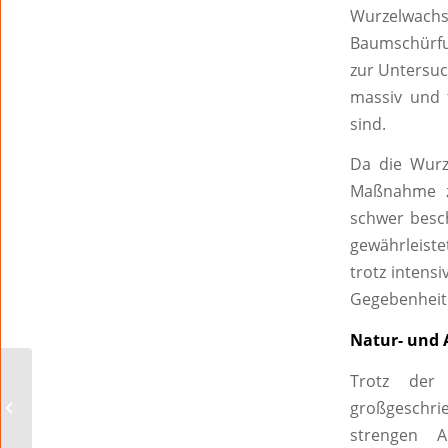
Wurzelwachs
Baumschürfu
zur Untersuc
massiv und 
sind.
Da die Wurz
Maßnahme z
schwer besch
gewährleiste
trotz intens
Gegebenheite
Natur- und 
Trotz der
Maßnahmen zur
Rattenbekämpfung in
großgeschr
Worms
strengen A