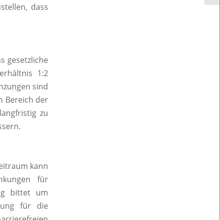
stellen, dass
s gesetzliche
rhältnis 1:2
anzungen sind
n Bereich der
angfristig zu
ssern.
Zeitraum kann
nkungen für
g bittet um
ung für die
rrierefreien