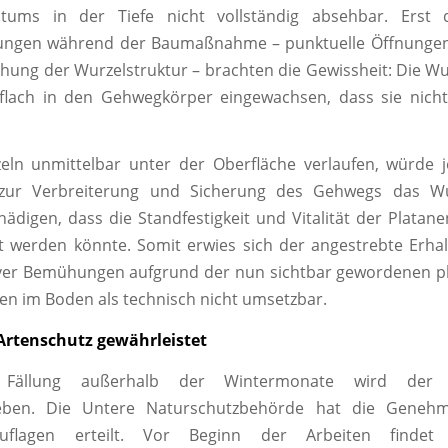
tums in der Tiefe nicht vollständig absehbar. Erst d
ngen während der Baumaßnahme – punktuelle Öffnunge
hung der Wurzelstruktur – brachten die Gewissheit: Die Wu
flach in den Gehwegkörper eingewachsen, dass sie nich
eln unmittelbar unter der Oberfläche verlaufen, würde j
ur Verbreiterung und Sicherung des Gehwegs das Wu
ädigen, dass die Standfestigkeit und Vitalität der Platan
t werden könnte. Somit erwies sich der angestrebte Erh
iver Bemühungen aufgrund der nun sichtbar gewordenen p
n im Boden als technisch nicht umsetzbar.
Artenschutz gewährleistet
 Fällung außerhalb der Wintermonate wird der N
ieben. Die Untere Naturschutzbehörde hat die Genehm
uflagen erteilt. Vor Beginn der Arbeiten findet 