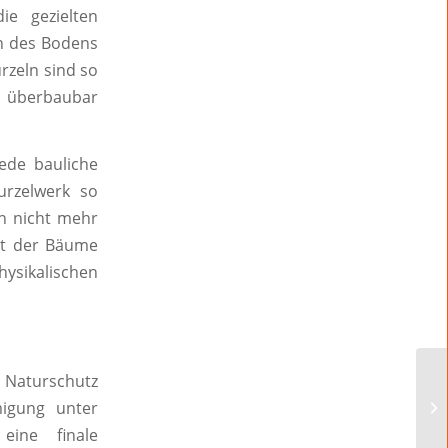
ie gezielten
n des Bodens
rzeln sind so
t überbaubar
ede bauliche
rzelwerk so
en nicht mehr
alt der Bäume
hysikalischen
aturschutz
igung unter
eine finale