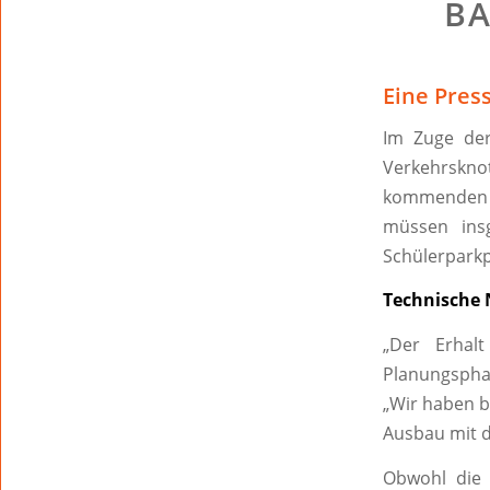
BA
Eine Pres
Im Zuge der
Verkehrskno
kommenden W
müssen ins
Schülerparkp
Technische 
„Der Erhal
Planungsphas
„Wir haben b
Ausbau mit d
Obwohl die 