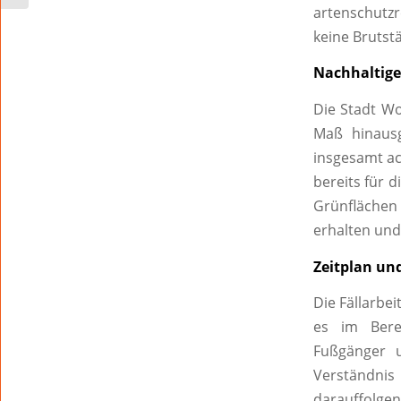
artenschutzr
keine Brutst
Nachhaltige
Die Stadt Wo
Maß hinausg
insgesamt ac
bereits für 
Grünflächen 
erhalten und
Zeitplan un
Die Fällarbe
es im Bere
Fußgänger 
Verständni
darauffolge