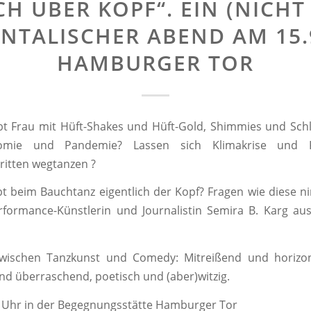
H ÜBER KOPF“. EIN (NICHT
NTALISCHER ABEND AM 15.
HAMBURGER TOR
ebt Frau mit Hüft-Shakes und Hüft-Gold, Shimmies und Sc
omie und Pandemie? Lassen sich Klimakrise und K
ritten wegtanzen ?
t beim Bauchtanz eigentlich der Kopf? Fragen wie diese n
rformance-Künstlerin und Journalistin Semira B. Karg au
wischen Tanzkunst und Comedy: Mitreißend und horizon
d überraschend, poetisch und (aber)witzig.
19 Uhr in der Begegnungsstätte Hamburger Tor