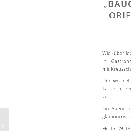
„BAUC
ORIE
Wie (über)l
in Gastron
mit Kreuzsch
Und wo bleib
Tänzerin, Pe
vor.
Ein Abend z
glamourös un
Weltkindertagsfest am
kommenden Samstag
FR, 15. 09. 
am Lutherplatz