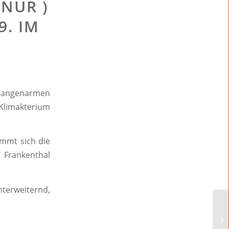
 NUR )
9. IM
hlangenarmen
limakterium
immt sich die
s Frankenthal
terweiternd,