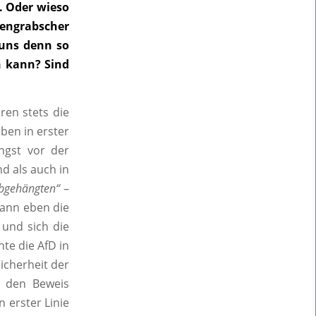
n. Oder wieso
uengrabscher
 uns denn so
n kann? Sind
ren stets die
ben in erster
ngst vor der
d als auch in
bgehängten“
–
dann eben die
und sich die
nte die AfD in
icherheit der
D den Beweis
 erster Linie