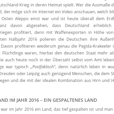
utschland Krieg in deren Heimat spielt. Wer die Ausmaße d
ll, der möge sich im Internet ein Video anschauen, welch b
n Osten Aleppo einst war und ist heute überall dem Erd
anz davon abgesehen, dass Deutschland erheblich
riegen profitiert, denn mit Waffenexporten in Höhe von 
ten Halbjahr 2016 polieren die Deutschen ihre Außenh
 Davon profitieren wiederum genau die Pegida-Krakeeler 
t Flüchtlinge waren, hierbei den deutschen Staat mehr a
ie auch heute noch in der Überzahl selbst vom Amt leben
ge war typisch
„Postfaktisch“
, denn natürlich leben in w
Dresden oder Leipzig auch genügend Menschen, die dem St
iegen und die mit der idealen Kombination aus Hirn und 
ND IM JAHR 2016 – EIN GESPALTENES LAND
war im Jahr 2016 ein Land, das tief gespalten ist und man