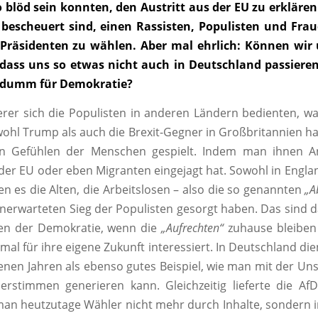
o blöd sein konnten, den Austritt aus der EU zu erkläre
 bescheuert sind, einen Rassisten, Populisten und Fra
räsidenten zu wählen. Aber mal ehrlich: Können wir
, dass uns so etwas nicht auch in Deutschland passiere
 dumm für Demokratie?
derer sich die Populisten in anderen Ländern bedienten, wa
wohl Trump als auch die Brexit-Gegner in Großbritannien ha
en Gefühlen der Menschen gespielt. Indem man ihnen A
 der EU oder eben Migranten eingejagt hat. Sowohl in Englan
n es die Alten, die Arbeitslosen – also die so genannten
„A
unerwarteten Sieg der Populisten gesorgt haben. Das sind 
ten der Demokratie, wenn die
„Aufrechten“
zuhause bleiben 
mal für ihre eigene Zukunft interessiert. In Deutschland die
nen Jahren als ebenso gutes Beispiel, wie man mit der Uns
erstimmen generieren kann. Gleichzeitig lieferte die Af
man heutzutage Wähler nicht mehr durch Inhalte, sondern in