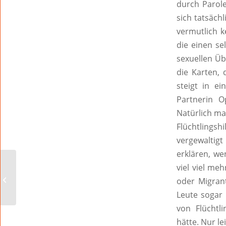
durch Parole
sich tatsäc
vermutlich k
die einen se
sexuellen Üb
die Karten, 
steigt in e
Partnerin 
Natürlich ma
Flüchtlings
vergewaltig
erklären, we
viel viel me
Sagen Sie mal, Herr Bims?
oder Migrant
Leute sogar 
von Flüchtl
hätte. Nur le