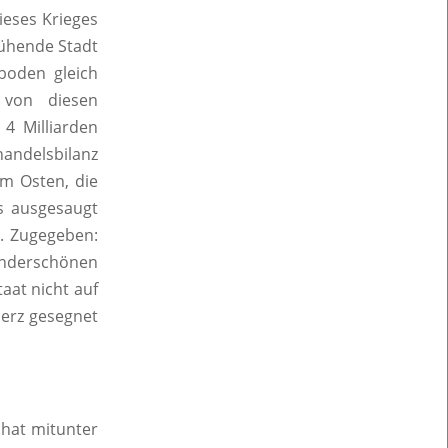
ieses Krieges
lühende Stadt
boden gleich
 von diesen
4 Milliarden
andelsbilanz
im Osten, die
ls ausgesaugt
. Zugegeben:
underschönen
aat nicht auf
Herz gesegnet
 hat mitunter