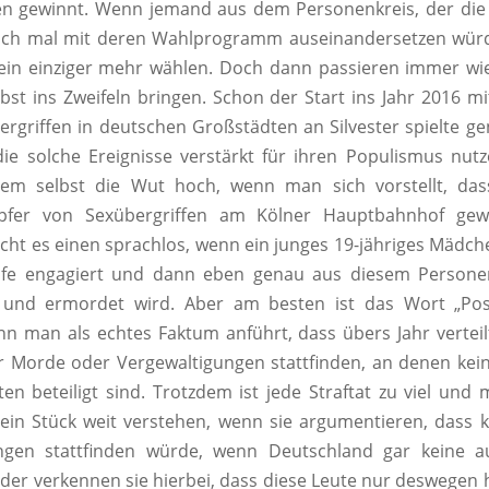
n gewinnt. Wenn jemand aus dem Personenkreis, der die 
hlich mal mit deren Wahlprogramm auseinandersetzen würd
ein einziger mehr wählen. Doch dann passieren immer wie
lbst ins Zweifeln bringen. Schon der Start ins Jahr 2016 mi
ergriffen in deutschen Großstädten an Silvester spielte g
die solche Ereignisse verstärkt für ihren Populismus nutz
inem selbst die Wut hoch, wenn man sich vorstellt, das
Opfer von Sexübergriffen am Kölner Hauptbahnhof gew
cht es einen sprachlos, wenn ein junges 19-jähriges Mädche
hilfe engagiert und dann eben genau aus diesem Personen
t und ermordet wird. Aber am besten ist das Wort „Post
nn man als echtes Faktum anführt, dass übers Jahr verteil
hr Morde oder Vergewaltigungen stattfinden, an denen kein
en beteiligt sind. Trotzdem ist jede Straftat zu viel und
ein Stück weit verstehen, wenn sie argumentieren, dass k
ingen stattfinden würde, wenn Deutschland gar keine
ider verkennen sie hierbei, dass diese Leute nur deswegen h