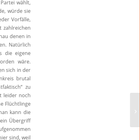
Partei wählt,
e, würde sie
der Vorfälle,
t zahlreichen
enau denen in
en. Natürlich
s die eigene
orden wäre.
n sich in der
kreis brutal
faktisch“ zu
t leider noch
e Flüchtlinge
 man kann die
ein Übergriff
 aufgenommen
ier sind, weil