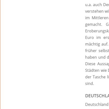
u.a. auch De
verstehen wi
im Mittlere
gemacht. G
Eroberungsk
Euro im ers
mächtig auf.
früher selbs
haben und d
Diese Aussa
Städten wie 
der Tasche l
sind.
DEUTSCHLA
Deutschland 