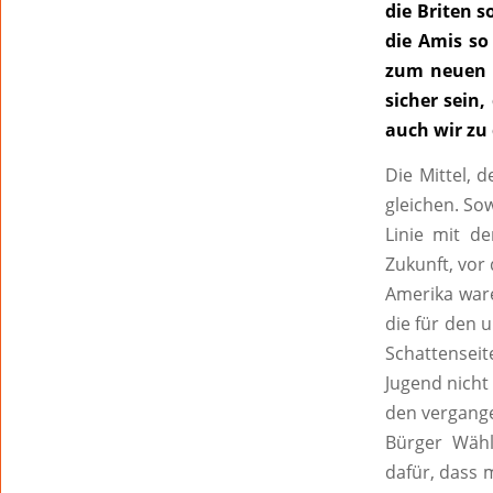
die Briten s
die Amis so
zum neuen P
sicher sein
auch wir zu
Die Mittel, 
gleichen. So
Linie mit d
Zukunft, vor
Amerika ware
die für den 
Schattensei
Jugend nicht 
den vergange
Bürger Wähl
dafür, dass 